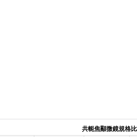
共軛焦顯微鏡規格比