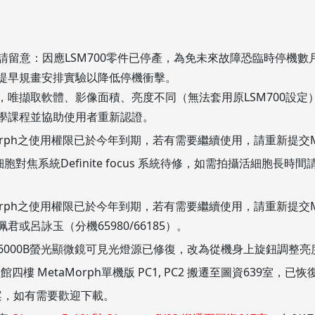
使用者請留意：因應LSM700零件已停產，為免未來故障恐臨時停機
提早規畫安排實驗以降低停機衝擊。
唯擷取軟體、影像面積、亮度不同（無法套用原LSM700設定
學課程並協助使用者重新認證。
Morph之使用權限已於今年到期，若有需要繼續使用，請重新提交Me
活細胞對焦系統Definite focus 系統待修，如需拍攝活細胞長時
Morph之使用權限已於今年到期，若有需要繼續使用，請重新提交Met
或呂詠玉（分機65980/66185）。
 DM6000B螢光顯微鏡可見光燈源已修復，改為從機身上旋鈕調整
四樓 MetaMorph單機版 PC1, PC2 搬遷至圖資639室，已
案，如有需要歡迎下載。