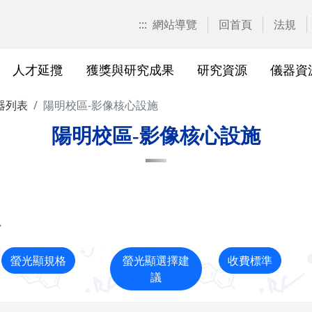
:::
網站導覽
回首頁
法規
人才延攬
獲獎與研究成果
研究資源
儀器資
器列表
陽明校區-影像核心設施
計畫申請
校園位置
計畫徵求公告
產學合作計畫系統
研發優勢分析平臺(Pure)
研究中心
亮點實驗室環景導覽
標準作業流程及規範
表單下載
研發處相
獲獎及成
與外部單
研究競爭力分
國科會基
相關法規
陽明校區-影像核心設施
校級研究中心
研究總中心
研究發
醫院合
A)
院級研究中心
國科會計畫本校相關表格
研發常
農業試
、研究機
各級中心設置
產學合作(非國科會)計畫
研究中
議
心
各級中心評鑑
獎勵與補助方案
儀器資
螢光顯規格
螢光顯選擇建
收費標準
研究人員評審委員會
儀器資源相關
儀器資
議