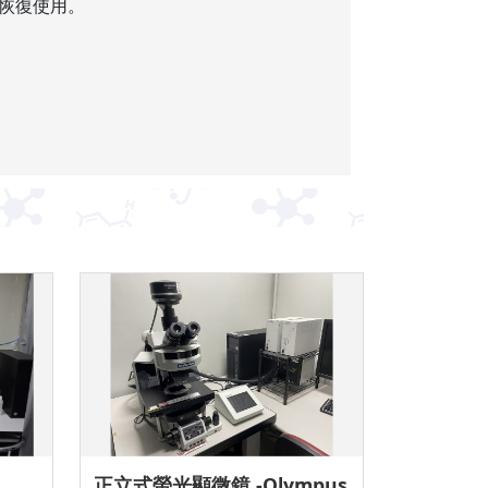
7恢復使用。
a
正立式螢光顯微鏡 -Olympus