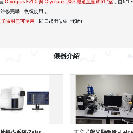
9室
Olympus Fv10i 與 Olympus IX83 搬遷至圖資617室
，自6/1
0已維修完畢，恢復使用 。
雙光子雷射已可使用
，即日起開放線上預約。
儀器介紹
片掃描系統-Zeiss
正立式螢光顯微鏡 -Leic