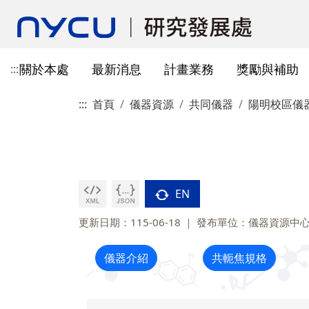
關於本處
最新消息
計畫業務
獎勵與補助
:::
:::
首頁
儀器資源
共同儀器
陽明校區儀
本處簡介
所有公告
國科會計畫資訊
獎勵與補助方案申請
教育部玉山學者計畫
獲獎訊息
學術成果發表指引
辦公室與各儀器室位置
簡介
常見問題
本處成員
獎補助公告
產學合作(非國科會)
線上作業系統連結
研發替代役
重要論文
學術合作
教育訓練公告
最新消息及教育訓練
法規查詢
資訊
專題研究計畫事項
教師及研究人員
國科會獎項
掠奪性期刊與巨錄期刊
國科會計畫
主管介紹
國內醫療院所
彈性薪資相關
法規公告
常用連結
暫留室
作業流程
研究獎勵申請
學生
教育部獎項
本校對校內學術出版實務之指
產學合作(非國科會)計畫
處本部
生物材料移轉合約(MT
研究計畫相關規定
引
EN
計畫投標參考文件
產學合作計畫
其他公家機關獎項
國科會基礎研究核心設施預約
儀器資源相關
企劃組
本校與國內大專院校
研究中心相關
SciVal用戶資源
服務管理系統
構學術交流與合作協
更新日期：115-06-18
發布單位：儀器資源中
本校相關表格
國際合作補助計畫
非公家機關獎項
計畫業務組
儀器資源相關
陽明校區-門禁及儀器預約系統
儀器介紹
共軛焦規格
本校相關表格
校內獎項
儀器資源中心
校內外獎補助
陽明校區-儀器使用費查詢
研究總中心
研發成果相關