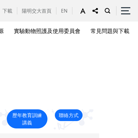
下載
陽明交大首頁
EN
源
實驗動物照護及使用委員會
常見問題與下載
關會議
果訊息
位合作計畫資訊
析系統(SciVal)
礎研究核心設施
一般公告
國家講座主持人成果專區
共同儀器
表單下載
展會議
作計畫
務委員會
驗所合作計畫
心評議委員會
源中心審議委員會
歷年教育訓練
聯絡方式
源中心使用者委員會
講義