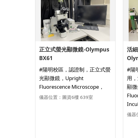
正立式螢光顯微鏡-Olympus
活細
BX61
Oly
#陽明校區，認證制，正立式螢
#陽
光顯微鏡，Upright
用，
Fluorescence Microscope，
顯微鏡
Fluo
儀器位置：圖資6樓 639室
Incu
儀器