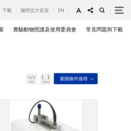
下載
陽明交大首頁
EN
源
實驗動物照護及使用委員會
常見問題與下載
關會議
果訊息
位合作計畫資訊
析系統(SciVal)
礎研究核心設施
一般公告
國家講座主持人成果專區
共同儀器
表單下載
展會議
作計畫
務委員會
驗所合作計畫
心評議委員會
源中心審議委員會
源中心使用者委員會