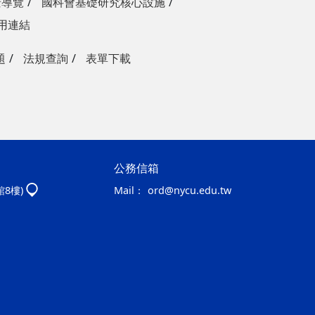
景導覽
國科會基礎研究核心設施
用連結
題
法規查詢
表單下載
公務信箱
館8樓)
Mail：
ord@nycu.edu.tw