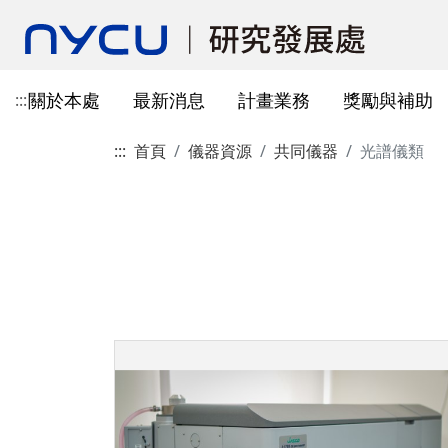
關於本處
最新消息
計畫業務
獎勵與補助
:::
:::
首頁
儀器資源
共同儀器
光譜儀類
本處簡介
所有公告
國科會計畫資訊
獎勵與補助方案申請
教育部玉山學者計畫
獲獎訊息
學術成果發表指引
辦公室與各儀器室位置
簡介
常見問題
本處成員
獎補助公告
產學合作(非國科會)
線上作業系統連結
研發替代役
重要論文
學術合作
教育訓練公告
最新消息及教育訓練
法規查詢
資訊
專題研究計畫事項
教師及研究人員
國科會獎項
掠奪性期刊與巨錄期刊
國科會計畫
主管介紹
國內醫療院所
彈性薪資相關
法規公告
常用連結
暫留室
作業流程
研究獎勵申請
學生
教育部獎項
本校對校內學術出版實務之指
產學合作(非國科會)計畫
處本部
生物材料移轉合約(MT
研究計畫相關規定
引
計畫投標參考文件
產學合作計畫
其他公家機關獎項
國科會基礎研究核心設施預約
儀器資源相關
企劃組
本校與國內大專院校
研究中心相關
SciVal用戶資源
服務管理系統
構學術交流與合作協
本校相關表格
國際合作補助計畫
非公家機關獎項
計畫業務組
儀器資源相關
陽明校區-門禁及儀器預約系統
本校相關表格
校內獎項
儀器資源中心
校內外獎補助
陽明校區-儀器使用費查詢
研究總中心
研發成果相關