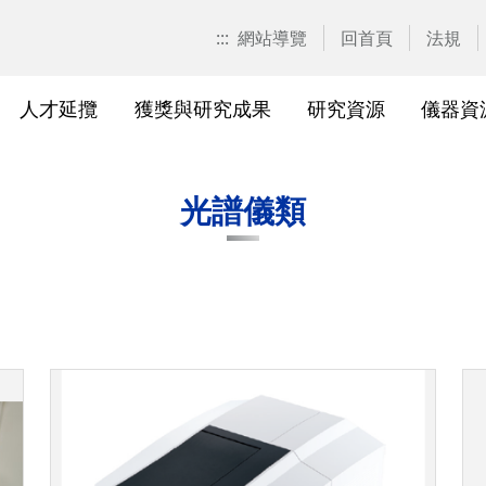
:::
網站導覽
回首頁
法規
人才延攬
獲獎與研究成果
研究資源
儀器資
計畫申請
校園位置
計畫徵求公告
產學合作計畫系統
研發優勢分析平臺(Pure)
研究中心
亮點實驗室環景導覽
標準作業流程及規範
表單下載
研發處相
獲獎及成
與外部單
研究競爭力分
國科會基
相關法規
光譜儀類
校級研究中心
研究總中心
研究發
醫院合
A)
院級研究中心
國科會計畫本校相關表格
研發常
農業試
、研究機
各級中心設置
產學合作(非國科會)計畫
研究中
議
各級中心評鑑
獎勵與補助方案
儀器資
研究人員評審委員會
儀器資源相關
儀器資