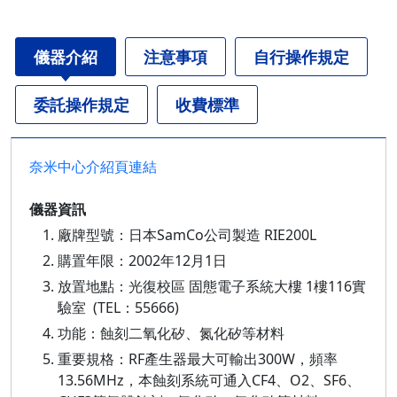
儀器介紹
注意事項
自行操作規定
委託操作規定
收費標準
奈米中心介紹頁連結
儀器資訊
廠牌型號：日本SamCo公司製造 RIE200L
購置年限：2002年12月1日
放置地點：光復校區 固態電子系統大樓 1樓116實
驗室 (TEL：55666)
功能：蝕刻二氧化矽、氮化矽等材料
重要規格：RF產生器最大可輸出300W，頻率
13.56MHz，本蝕刻系統可通入CF4、O2、SF6、