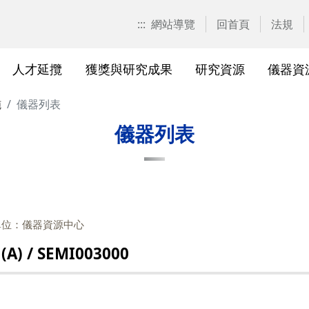
:::
網站導覽
回首頁
法規
人才延攬
獲獎與研究成果
研究資源
儀器資
施
儀器列表
計畫申請
校園位置
計畫徵求公告
產學合作計畫系統
研發優勢分析平臺(Pure)
研究中心
亮點實驗室環景導覽
標準作業流程及規範
表單下載
研發處相
獲獎及成
與外部單
研究競爭力分
國科會基
相關法規
儀器列表
校級研究中心
研究總中心
研究發
醫院合
A)
院級研究中心
國科會計畫本校相關表格
研發常
農業試
、研究機
各級中心設置
產學合作(非國科會)計畫
研究中
議
單位：儀器資源中心
各級中心評鑑
獎勵與補助方案
儀器資
/ SEMI003000
研究人員評審委員會
儀器資源相關
儀器資