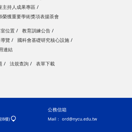
座主持人成果專區
師榮獲重要學術獎項表揚茶會
器室位置
教育訓練公告
景導覽
國科會基礎研究核心設施
用連結
題
法規查詢
表單下載
公務信箱
館8樓)
Mail：
ord@nycu.edu.tw