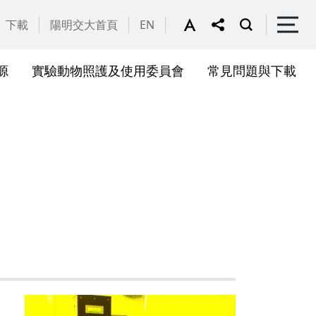
下載
陽明交大首頁
EN
源
實驗動物照護及使用委員會
常見問題與下載
關會議
果訊息
位合作計畫資訊
析系統(SciVal)
礎研究核心設施
一般公告
國家講座主持人成果專區
共同儀器
表單下載
展會議
作計畫
務委員會
驗所合作計畫
心評議委員會
源中心審議委員會
源中心使用者委員會