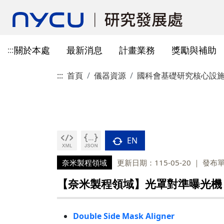
關於本處
最新消息
計畫業務
獎勵與補助
:::
:::
首頁
儀器資源
國科會基礎研究核心設
本處簡介
所有公告
國科會計畫資訊
獎勵與補助方案申請
教育部玉山學者計畫
獲獎訊息
學術成果發表指引
辦公室與各儀器室位置
簡介
常見問題
本處成員
獎補助公告
產學合作(非國科會)
線上作業系統連結
研發替代役
重要論文
學術合作
教育訓練公告
最新消息及教育訓練
法規查詢
資訊
專題研究計畫事項
教師及研究人員
國科會獎項
掠奪性期刊與巨錄期刊
國科會計畫
主管介紹
國內醫療院所
彈性薪資相關
法規公告
常用連結
暫留室
作業流程
研究獎勵申請
學生
教育部獎項
本校對校內學術出版實務之指
產學合作(非國科會)計畫
處本部
生物材料移轉合約(MT
研究計畫相關規定
引
EN
計畫投標參考文件
產學合作計畫
其他公家機關獎項
國科會基礎研究核心設施預約
儀器資源相關
企劃組
本校與國內大專院校
研究中心相關
SciVal用戶資源
服務管理系統
構學術交流與合作協
奈米製程領域
更新日期：115-05-20
發布
本校相關表格
國際合作補助計畫
非公家機關獎項
計畫業務組
儀器資源相關
陽明校區-門禁及儀器預約系統
【奈米製程領域】光罩對準曝光機 (A) 
本校相關表格
校內獎項
儀器資源中心
校內外獎補助
陽明校區-儀器使用費查詢
研究總中心
研發成果相關
Double Side Mask Aligner