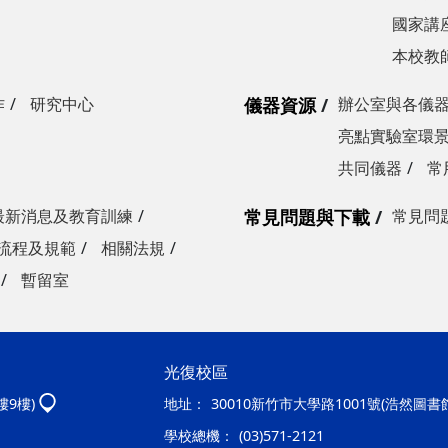
國家講
本校教
作
研究中心
儀器資源
辦公室與各儀
亮點實驗室環
共同儀器
常
最新消息及教育訓練
常見問題與下載
常見問
流程及規範
相關法規
暫留室
光復校區
樓9樓)
地址：
30010新竹市大學路1001號(浩然圖書
學校總機：
(03)571-2121