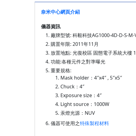
奈米中心網頁介紹
儀器資訊
廠牌型號: 科毅科技AG1000-4D-D-S-M-
購置年限: 2011年11月
放置地點: 光復校區 固態電子系統大樓 1樓1
功能:各種元件之對準曝光
重要規格:
Mask holder：4″x4″ , 5″x5″
Chuck：4″
Exposure size：4″
Light source：1000W
汞燈光源：NUV
儀器可使用之
特殊製程材料