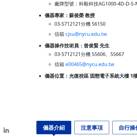
廠牌型號：科毅科技AG1000-4D-D-S-
本校教師榮獲重要學術獎項
表揚茶會
儀器專家：蘇俊榮 教授
03-5712121分機 56150
信箱
cjsu@nycu.edu.tw
儀器操作技術員：曾俊賢 先生
03-5712121分機 55606、55667
信箱
e00465@nycu.edu.tw
儀器位置：光復校區 固態電子系統大樓 1樓
儀器介紹
注意事項
自行操