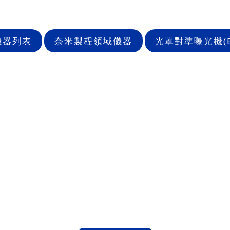
儀器列表
奈米製程領域儀器
光罩對準曝光機(B