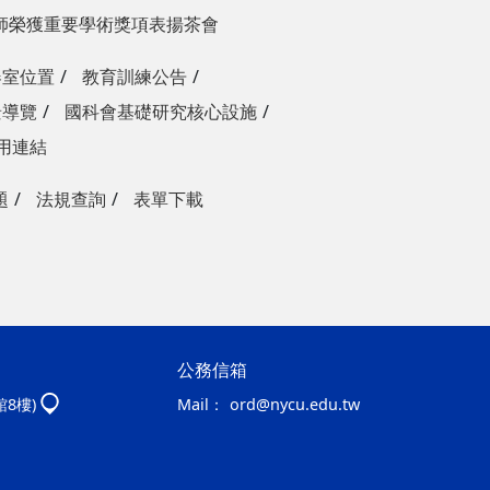
師榮獲重要學術獎項表揚茶會
器室位置
教育訓練公告
景導覽
國科會基礎研究核心設施
用連結
題
法規查詢
表單下載
公務信箱
館8樓)
Mail：
ord@nycu.edu.tw