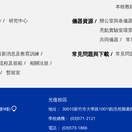
本校教
作
研究中心
儀器資源
辦公室與各儀
亮點實驗室環
共同儀器
常
最新消息及教育訓練
常見問題與下載
常見問
流程及規範
相關法規
暫留室
光復校區
樓9樓)
地址：
30010新竹市大學路1001號(浩然圖書
學校總機：
(03)571-2121
電話：
(03)573-1866