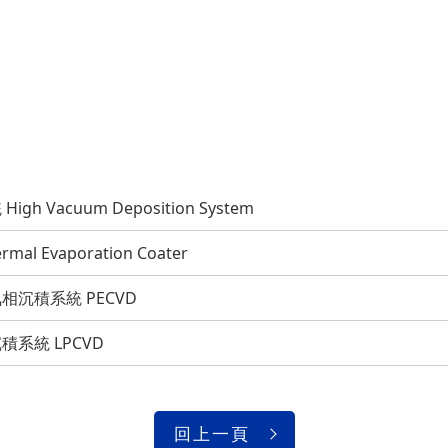
Vacuum Deposition System
Evaporation Coater
沉積系統 PECVD
系統 LPCVD
回上一頁