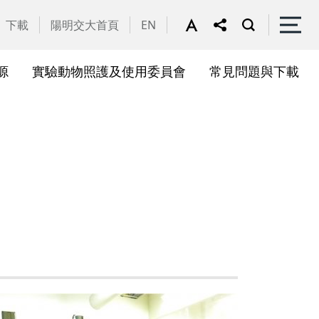
下載
陽明交大首頁
EN
源
實驗動物照護及使用委員會
常見問題與下載
關會議
果訊息
位合作計畫資訊
析系統(SciVal)
礎研究核心設施
一般公告
國家講座主持人成果專區
共同儀器
表單下載
展會議
作計畫
務委員會
驗所合作計畫
心評議委員會
源中心審議委員會
源中心使用者委員會