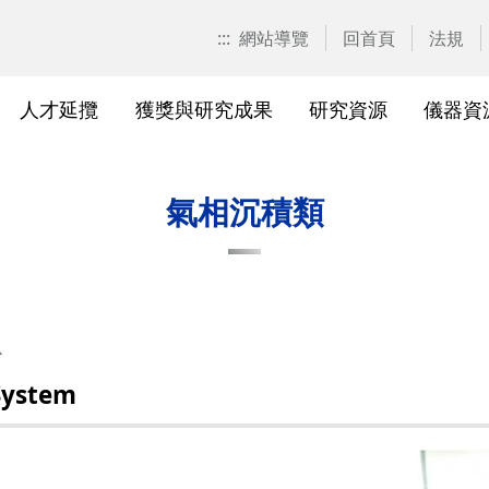
:::
網站導覽
回首頁
法規
人才延攬
獲獎與研究成果
研究資源
儀器資
計畫申請
校園位置
計畫徵求公告
產學合作計畫系統
研發優勢分析平臺(Pure)
研究中心
亮點實驗室環景導覽
標準作業流程及規範
表單下載
研發處相
獲獎及成
與外部單
研究競爭力分
國科會基
相關法規
氣相沉積類
校級研究中心
研究總中心
研究發
醫院合
A)
院級研究中心
國科會計畫本校相關表格
研發常
農業試
、研究機
各級中心設置
產學合作(非國科會)計畫
研究中
議
心
各級中心評鑑
獎勵與補助方案
儀器資
ystem
研究人員評審委員會
儀器資源相關
儀器資