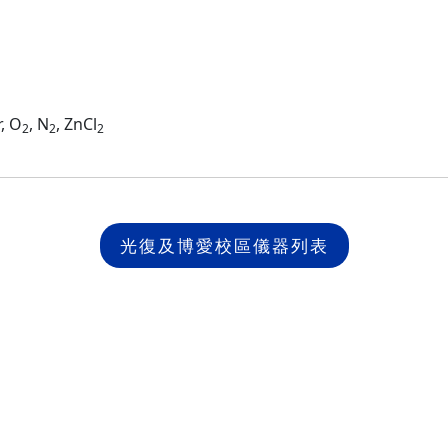
, O
, N
, ZnCl
2
2
2
光復及博愛校區儀器列表