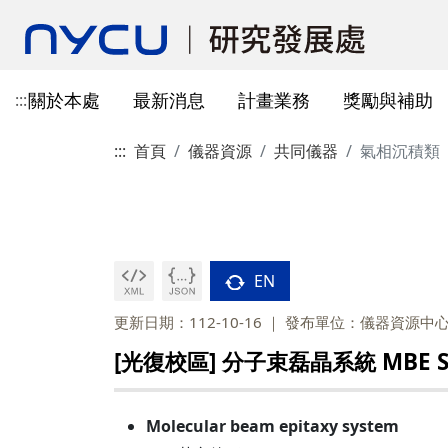
關於本處
最新消息
計畫業務
獎勵與補助
:::
:::
首頁
儀器資源
共同儀器
氣相沉積類
本處簡介
所有公告
國科會計畫資訊
獎勵與補助方案申請
教育部玉山學者計畫
獲獎訊息
學術成果發表指引
辦公室與各儀器室位置
簡介
常見問題
本處成員
獎補助公告
產學合作(非國科會)
線上作業系統連結
研發替代役
重要論文
學術合作
教育訓練公告
最新消息及教育訓練
法規查詢
資訊
專題研究計畫事項
教師及研究人員
國科會獎項
掠奪性期刊與巨錄期刊
國科會計畫
主管介紹
國內醫療院所
彈性薪資相關
法規公告
常用連結
暫留室
作業流程
研究獎勵申請
學生
教育部獎項
本校對校內學術出版實務之指
產學合作(非國科會)計畫
處本部
生物材料移轉合約(MT
研究計畫相關規定
引
EN
計畫投標參考文件
產學合作計畫
其他公家機關獎項
國科會基礎研究核心設施預約
儀器資源相關
企劃組
本校與國內大專院校
研究中心相關
SciVal用戶資源
服務管理系統
構學術交流與合作協
更新日期：112-10-16
發布單位：儀器資源中
本校相關表格
國際合作補助計畫
非公家機關獎項
計畫業務組
儀器資源相關
[光復校區] 分子束磊晶系統 MBE S
陽明校區-門禁及儀器預約系統
本校相關表格
校內獎項
儀器資源中心
校內外獎補助
陽明校區-儀器使用費查詢
研究總中心
研發成果相關
Molecular beam epitaxy system