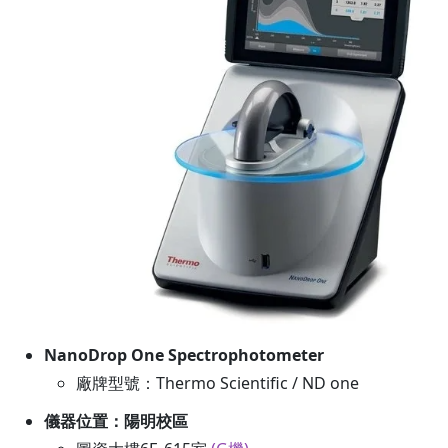
NanoDrop One Spectrophotometer
廠牌型號：Thermo Scientific / ND one
儀器位置：陽明校區