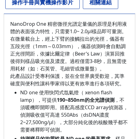
操作手冊與實機操作影片
相關連結
NanoDrop One 精密微徑光譜定量儀的原理是利用液
體的表面張力特性，只需要1.0~ 2.0μl樣品即可量測。
在微量載台上，經上下臂的接觸拉出的光徑，儀器有
五段光徑（1mm～0.03mm），儀器偵測時會自動調
正光徑間距，依據比爾定律（Beer’s Law）演算回推
後得到樣品吸光值及濃度。過程僅需3-8秒，且無需使
用耗材（如：石英管、毛細管或微量盤）。
此產品設計受專利保護，並在全世界廣受歡迎，其準
確度與便利性讓科學家得以更有效率進行各項研究。
ND one 使用快閃式氙氣燈（ xenon flash
lamp），可提供
190~850nm的全光譜偵測
，不
須暖機即開即用。搭配高感度CCD array偵測器，
偵測吸收值可高達 550Abs（dsDNA濃度
2~27,500ng/μl），大部分純化後的核酸幾乎都不
需要稀釋即可偵測。
待測樣品的均質性是 ND one 的最高要求
，樣品