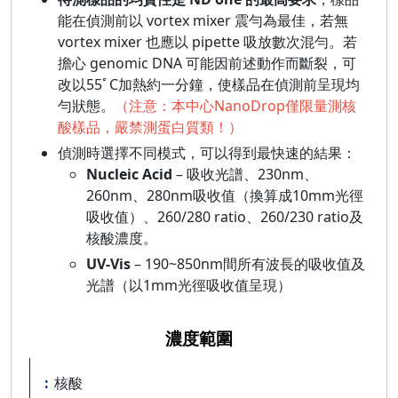
能在偵測前以 vortex mixer 震勻為最佳，若無
vortex mixer 也應以 pipette 吸放數次混勻。若
擔心 genomic DNA 可能因前述動作而斷裂，可
改以55ﾟC加熱約一分鐘，使樣品在偵測前呈現均
勻狀態。
（注意：本中心NanoDrop僅限量測核
酸樣品，嚴禁測蛋白質類！）
偵測時選擇不同模式，可以得到最快速的結果：
Nucleic Acid
– 吸收光譜、230nm、
260nm、280nm吸收值（換算成10mm光徑
吸收值）、260/280 ratio、260/230 ratio及
核酸濃度。
UV-Vis
– 190~850nm間所有波長的吸收值及
光譜（以1mm光徑吸收值呈現）
濃度範圍
核酸