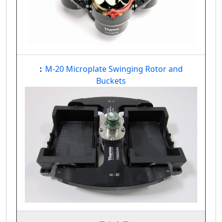
M-20 Microplate Swinging Rotor and
Buckets