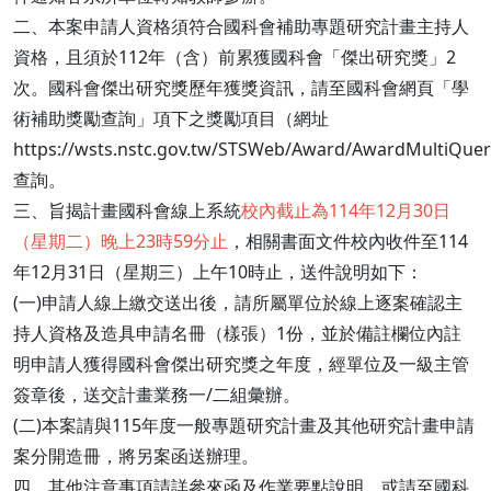
二、本案申請人資格須符合國科會補助專題研究計畫主持人
資格，且須於112年（含）前累獲國科會「傑出研究獎」2
次。國科會傑出研究獎歷年獲獎資訊，請至國科會網頁「學
術補助獎勵查詢」項下之獎勵項目（網址
https://wsts.nstc.gov.tw/STSWeb/Award/AwardMultiQue
查詢。
三、旨揭計畫國科會線上系統
校內截止為114年12月30日
（星期二）晚上23時59分止
，相關書面文件校內收件至114
年12月31日（星期三）上午10時止，送件說明如下：
(一)申請人線上繳交送出後，請所屬單位於線上逐案確認主
持人資格及造具申請名冊（樣張）1份，並於備註欄位內註
明申請人獲得國科會傑出研究獎之年度，經單位及一級主管
簽章後，送交計畫業務一/二組彙辦。
(二)本案請與115年度一般專題研究計畫及其他研究計畫申請
案分開造冊，將另案函送辦理。
四、其他注意事項請詳參來函及作業要點說明，或請至國科