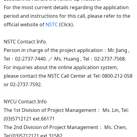
For the most current details regarding the application
period and instructions for this call, please refer to the
official website of
NSTC
(Click).
NSTC Contact Info.
Person in charge of the project application：Mr. Jiang ,
Tel：02-2737-7440. ／ Ms. Huang , Tel：02-2737-7568.
For inquiries about the online application system,
please contact the NSTC Call Center at Tel: 0800-212-058
or 02-2737-7592.
NYCU Contact Info
The 1st Division of Project Management： Ms. Lin, Tel:
(03)5712121 ext.66171
The 2nd Division of Project Management： Ms. Chen,
Tel:(03)5712121 ext.31582