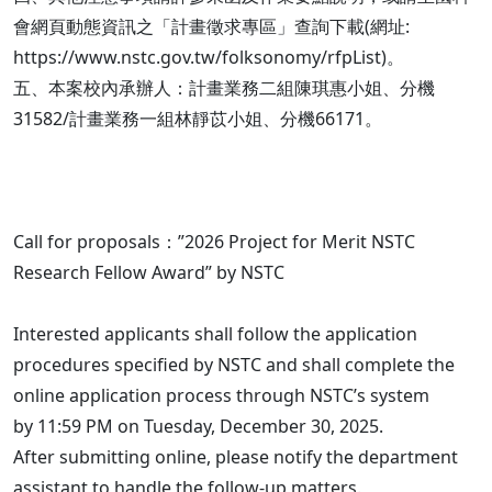
會網頁動態資訊之「計畫徵求專區」查詢下載(網址:
https://www.nstc.gov.tw/folksonomy/rfpList)。
五、本案校內承辦人：計畫業務二組陳琪惠小姐、分機
31582/計畫業務一組林靜苡小姐、分機66171。
Call for proposals：”2026 Project for Merit NSTC
Research Fellow Award” by NSTC
Interested applicants shall follow the application
procedures specified by NSTC and shall complete the
online application process through NSTC’s system
by 11:59 PM on Tuesday, December 30, 2025.
After submitting online, please notify the department
assistant to handle the follow-up matters.