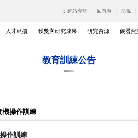
:::
網站導覽
回首頁
法規
人才延攬
獲獎與研究成果
研究資源
儀器資
計畫申請
校園位置
計畫徵求公告
產學合作計畫系統
研發優勢分析平臺(Pure)
研究中心
亮點實驗室環景導覽
標準作業流程及規範
表單下載
研發處相
獲獎及成
與外部單
研究競爭力分
國科會基
相關法規
教育訓練公告
校級研究中心
研究總中心
研究發
醫院合
A)
院級研究中心
國科會計畫本校相關表格
研發常
農業試
、研究機
各級中心設置
產學合作(非國科會)計畫
研究中
議
心
各級中心評鑑
獎勵與補助方案
儀器資
－實機操作訓練
研究人員評審委員會
儀器資源相關
儀器資
實機操作訓練