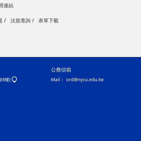
用連結
題
法規查詢
表單下載
公務信箱
館8樓)
Mail：
ord@nycu.edu.tw