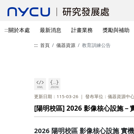
關於本處
最新消息
計畫業務
獎勵與補助
:::
:::
首頁
儀器資源
教育訓練公告
本處簡介
所有公告
國科會計畫資訊
獎勵與補助方案申請
教育部玉山學者計畫
獲獎訊息
學術成果發表指引
辦公室與各儀器室位置
簡介
常見問題
本處成員
獎補助公告
產學合作(非國科會)
線上作業系統連結
研發替代役
重要論文
學術合作
教育訓練公告
最新消息及教育訓練
法規查詢
資訊
專題研究計畫事項
教師及研究人員
國科會獎項
掠奪性期刊與巨錄期刊
國科會計畫
主管介紹
國內醫療院所
彈性薪資相關
法規公告
常用連結
暫留室
作業流程
研究獎勵申請
學生
教育部獎項
本校對校內學術出版實務之指
產學合作(非國科會)計畫
處本部
生物材料移轉合約(MT
研究計畫相關規定
引
計畫投標參考文件
產學合作計畫
其他公家機關獎項
國科會基礎研究核心設施預約
儀器資源相關
企劃組
本校與國內大專院校
研究中心相關
SciVal用戶資源
服務管理系統
構學術交流與合作協
更新日期：115-03-26
發布單位：儀器資源中
本校相關表格
國際合作補助計畫
非公家機關獎項
計畫業務組
儀器資源相關
[陽明校區] 2026 影像核心設施
陽明校區-門禁及儀器預約系統
本校相關表格
校內獎項
儀器資源中心
校內外獎補助
陽明校區-儀器使用費查詢
研究總中心
研發成果相關
2026 陽明校區 影像核心設施 