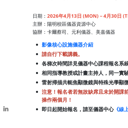
本校教師榮獲重要學術獎項
表揚茶會
日期：
2026年4月13日 (MON)－4月30日 (T
主辦：陽明校區儀器資源中心
協辦：卡爾蔡司、元利儀器、美嘉儀器
影像核心設施儀器介紹
請自行下載講義。
各梯次時間詳見儀器中心課程報名系
相同指導教授或計畫主持人，同一實
雷射掃描共軛焦顯微鏡與特殊光學顯
注意！報名者若無故缺席且未於開課
操作兩個月！
即日起開始報名，請至儀器中心
《線