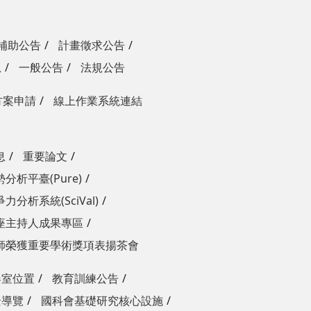
補助公告
計畫徵求公告
息
一般公告
法規公告
方案申請
線上作業系統連結
息
重要論文
分析平臺(Pure)
力分析系統(SciVal)
座主持人成果專區
師榮獲重要學術獎項表揚茶會
器室位置
教育訓練公告
景導覽
國科會基礎研究核心設施