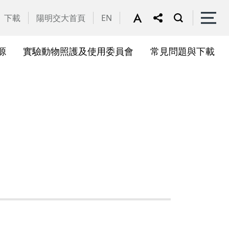
下載
陽明交大首頁
EN
源
實驗動物照護及使用委員會
常見問題與下載
關會議
果訊息
位合作計畫資訊
析系統(SciVal)
礎研究核心設施
一般公告
國家講座主持人成果專區
共同儀器
表單下載
展會議
作計畫
務委員會
驗所合作計畫
心評議委員會
源中心審議委員會
源中心使用者委員會