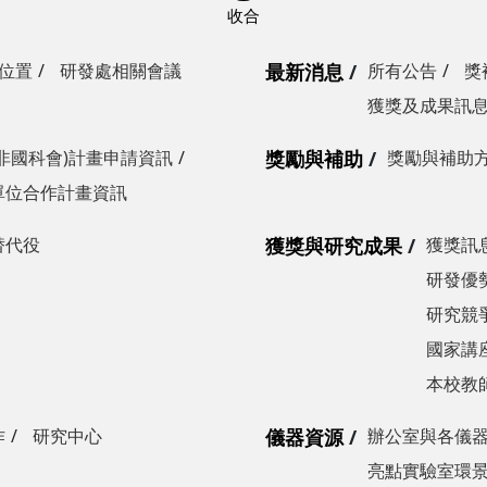
位置
研發處相關會議
最新消息
所有公告
獎
獲獎及成果訊
非國科會)計畫申請資訊
獎勵與補助
獎勵與補助
單位合作計畫資訊
替代役
獲獎與研究成果
獲獎訊
研發優勢
研究競爭
國家講
本校教
作
研究中心
儀器資源
辦公室與各儀
亮點實驗室環