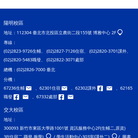
陽明校區
地址：
112304 臺北市北投區立農街二段155號 博雅中心 2F
專線：
(02)2823-9726生輔、 (02)2827-7126住宿、 (02)2820-3701課外、
(02)2820-5483職發、 (02)2822-3071處部
總機：
(02)2826-7000 臺北
分機：
67236生輔
、62301住宿
、62302課外
、62165
職發
、67332處部
交大校區
地址：
300093 新竹市東區大學路1001號 資訊服務中心2F(生輔二,原資)
3F(住宿二,職發,服學)
/ 學生活動中心303室(課外二)
/ 圖書