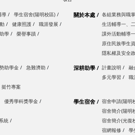
輔導
學生宿舍(陽明校區)
關於本處
各組業務與職
動
健康照護
職涯發展
生活輔導一、
助學
榮譽事蹟
課外活動輔導
原住民族學生
隱私權及安全
勢助學金
急難濟助
深耕助學
計畫說明
融
多元學習
職
挺竹專案
優秀學科獎學金
學生宿舍
宿舍申請(陽明
宿舍簡介(陽明
系統
宿舍簡介(光復
宿網報修
學