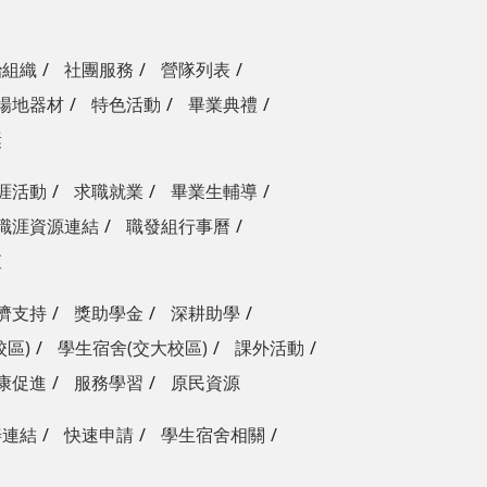
治組織
社團服務
營隊列表
場地器材
特色活動
畢業典禮
獎
涯活動
求職就業
畢業生輔導
職涯資源連結
職發組行事曆
查
濟支持
獎助學金
深耕助學
校區)
學生宿舍(交大校區)
課外活動
康促進
服務學習
原民資源
善連結
快速申請
學生宿舍相關