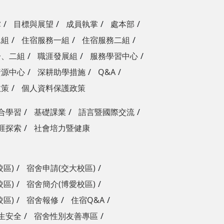
掌
目標與展望
成員執掌
處本部
二組
住宿服務一組
住宿服務二組
一、二組
職涯發展組
服務學習中心
資源中心
深耕助學措施
Q&A
政策
個人資料保護政策
合學習
基礎課業
語言暨國際交流
涯探索
社會培力暨健康
校區)
宿舍申請(交大校區)
校區)
宿舍簡介(博愛校區)
校區)
宿舍報修
住宿Q&A
生安全
宿舍性別友善專區