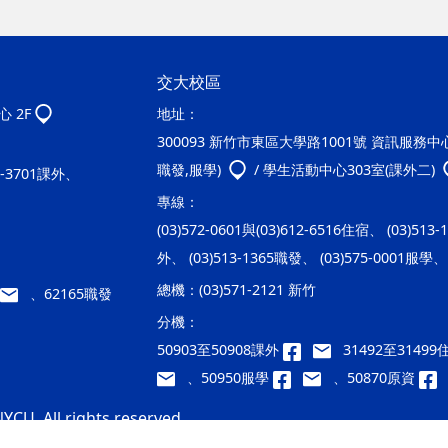
交大校區
 2F
地址：
300093 新竹市東區大學路1001號 資訊服務中心2
職發,服學)
/ 學生活動中心303室(課外二)
20-3701課外、
專線：
(03)572-0601與(03)612-6516住宿、 (03)513
外、 (03)513-1365職發、 (03)575-0001服學、 
總機：
(03)571-2121 新竹
、62165職發
分機：
50903至50908課外
31492至3149
、50950服學
、50870原資
YCU. All rights reserved.