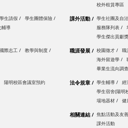
校外租賃專區
學生請假
學生團體保險
課外活動
學生社團及自
化輔導
服務隊列表
學生傑出貢獻
國際志工
教學與制度
職涯發展
校園徵才
職
海外留遊學
畢業生流向調
陽明校區會議室預約
法令規章
學生輔導
經
學生宿舍(陽明
場地器材
健
相關連結
焦點活動及友
課外活動