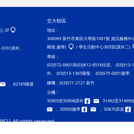
交大校區
 2F
地址：
300093 新竹市東區大學路1001號 資訊服務中心2
職發,服學)
/ 學生活動中心303室(課外二)
20-3701課外、
專線：
(03)572-0601與(03)612-6516住宿、 (03)513
外、 (03)513-1365職發、 (03)575-0001服學、 
總機：
(03)571-2121 新竹
、62165職發
分機：
50903至50908課外
31492至3149
、50950服學
、50870原資
YCU. All rights reserved.