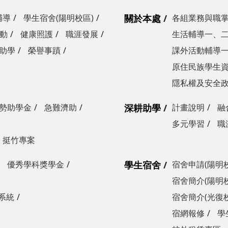
輔導
學生宿舍(陽明校區)
關於本處
各組業務與職
動
健康照護
職涯發展
生活輔導一、
助學
榮譽事蹟
課外活動輔導
原住民族學生
隱私權及安全
勢助學金
急難濟助
深耕助學
計畫說明
融
多元學習
職
挺竹專案
優秀學科獎學金
學生宿舍
宿舍申請(陽明
宿舍簡介(陽明
系統
宿舍簡介(光復
宿網報修
學