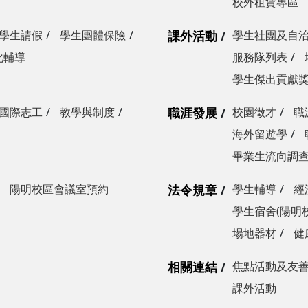
校外租賃專區
學生請假
學生團體保險
課外活動
學生社團及自
化輔導
服務隊列表
學生傑出貢獻
國際志工
教學與制度
職涯發展
校園徵才
職
海外留遊學
畢業生流向調
陽明校區會議室預約
法令規章
學生輔導
經
學生宿舍(陽明
場地器材
健
相關連結
焦點活動及友
課外活動