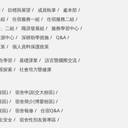
掌
目標與展望
成員執掌
處本部
二組
住宿服務一組
住宿服務二組
一、二組
職涯發展組
服務學習中心
資源中心
深耕助學措施
Q&A
政策
個人資料保護政策
合學習
基礎課業
語言暨國際交流
涯探索
社會培力暨健康
校區)
宿舍申請(交大校區)
校區)
宿舍簡介(博愛校區)
校區)
宿舍報修
住宿Q&A
生安全
宿舍性別友善專區