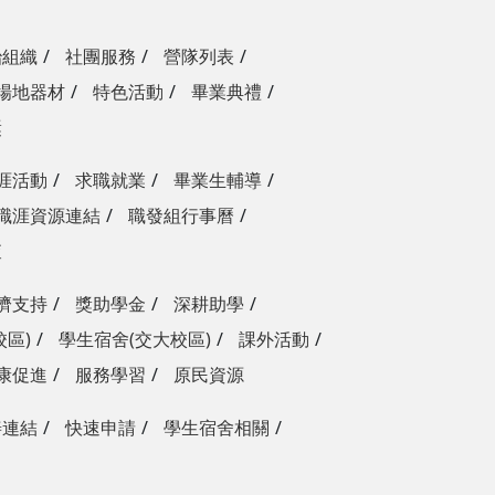
治組織
社團服務
營隊列表
場地器材
特色活動
畢業典禮
獎
涯活動
求職就業
畢業生輔導
職涯資源連結
職發組行事曆
查
濟支持
獎助學金
深耕助學
校區)
學生宿舍(交大校區)
課外活動
康促進
服務學習
原民資源
善連結
快速申請
學生宿舍相關