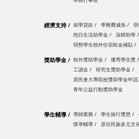
學務行事曆
經濟支持
就學貸款
學雜費減免
弱
煦日生活助學金
深耕助學
弱勢學生校外住宿租金補貼
獎助學金
校外獎助學金
優秀學生獎
工讀金
研究生獎助學金
原民會大專院校獎助學金申請
青年公益行動獎助學金
學生輔導
導師業務
學生操行獎懲
懷孕輔導
原住民族多元文