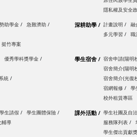
原住民族學生
隱私權及安全
勢助學金
急難濟助
深耕助學
計畫說明
融
多元學習
職
挺竹專案
優秀學科獎學金
學生宿舍
宿舍申請(陽明
宿舍簡介(陽明
系統
宿舍簡介(光復
宿網報修
學
校外租賃專區
學生請假
學生團體保險
課外活動
學生社團及自
化輔導
服務隊列表
學生傑出貢獻