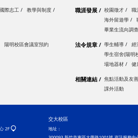
國際志工
教學與制度
職涯發展
校園徵才
職
海外留遊學
畢業生流向調
陽明校區會議室預約
法令規章
學生輔導
經
學生宿舍(陽明
場地器材
健
相關連結
焦點活動及友
課外活動
交大校區
 2F
地址：
300093 新竹市東區大學路1001號 資訊服務中心2