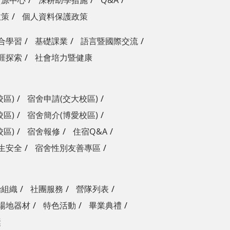
資源中心
深耕助學措施
Q&A
政策
個人資料保護政策
合學習
基礎課業
語言暨國際交流
涯探索
社會培力暨健康
校區)
宿舍申請(交大校區)
校區)
宿舍簡介(博愛校區)
校區)
宿舍報修
住宿Q&A
生安全
宿舍性別友善專區
治組織
社團服務
營隊列表
場地器材
特色活動
畢業典禮
獎