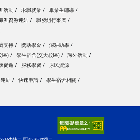
涯活動
求職就業
畢業生輔導
職涯資源連結
職發組行事曆
查
濟支持
獎助學金
深耕助學
校區)
學生宿舍(交大校區)
課外活動
康促進
服務學習
原民資源
善連結
快速申請
學生宿舍相關
F(生輔二,原資) 3F(住宿二,