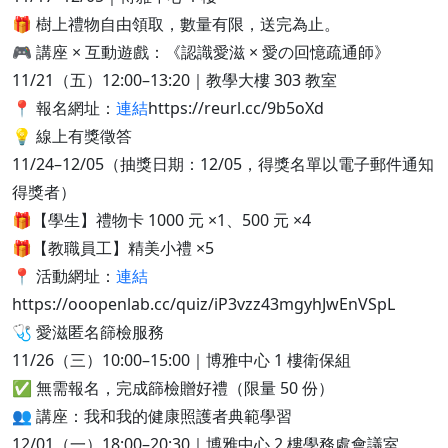
🎁 樹上禮物自由領取，數量有限，送完為止。
🎮 講座 × 互動遊戲：《認識愛滋 × 愛の回憶疏通師》
11/21（五）12:00–13:20｜教學大樓 303 教室
📍 報名網址：
連結
https://reurl.cc/9b5oXd
💡 線上有獎徵答
11/24–12/05（抽獎日期：12/05，得獎名單以電子郵件通知
得獎者）
🎁【學生】禮物卡 1000 元 ×1、500 元 ×4
🎁【教職員工】精美小禮 ×5
📍 活動網址：
連結
https://ooopenlab.cc/quiz/iP3vzz43mgyhJwEnVSpL
🩺 愛滋匿名篩檢服務
11/26（三）10:00–15:00｜博雅中心 1 樓衛保組
✅ 無需報名，完成篩檢贈好禮（限量 50 份）
👥 講座：我和我的健康照護者典範學習
12/01（一）18:00–20:30｜博雅中心 2 樓學務處會議室