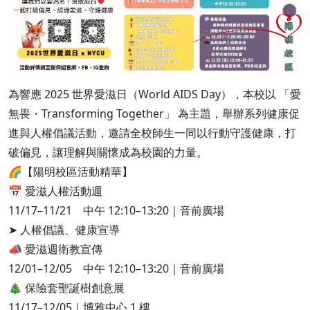
為響應 2025 世界愛滋日（World AIDS Day），本校以 「愛
無畏・Transforming Together」 為主題，舉辦系列健康促
進與人權倡議活動，邀請全校師生一同以行動守護健康，打
破偏見，讓理解與關懷成為校園的力量。
🌈【陽明校區活動精華】
📅 愛滋人權活動週
11/17–11/21 中午 12:10–13:20｜音前廣場
➤ 人權倡議、健康宣導
📣 愛滋週衛教宣傳
12/01–12/05 中午 12:10–13:20｜音前廣場
🎄 保險套聖誕樹創意展
11/17–12/05｜博雅中心 1 樓