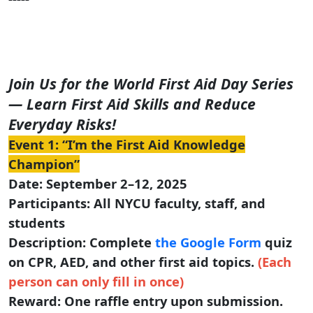
Join Us for the World First Aid Day Series
— Learn First Aid Skills and Reduce
Everyday Risks!
Event 1: “I’m the First Aid Knowledge
Champion”
Date: September 2–12, 2025
Participants: All NYCU faculty, staff, and
students
Description: Complete
the Google Form
quiz
on CPR, AED, and other first aid topics.
(Each
person can only fill in once)
Reward: One raffle entry upon submission.