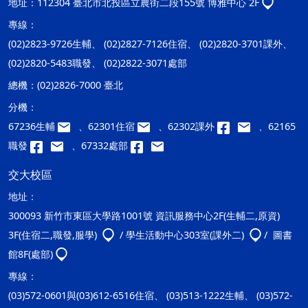
地址：
112304 臺北市北投區立農街二段155號 博雅中心 2F
專線：
(02)2823-9726生輔、 (02)2827-7126住宿、 (02)2820-3701課外、
(02)2820-5483職發、 (02)2822-3071處部
總機：
(02)2826-7000 臺北
分機：
67236生輔
、62301住宿
、62302課外
、62165
職發
、67332處部
交大校區
地址：
300093 新竹市東區大學路1001號 資訊服務中心2F(生輔二,原資)
3F(住宿二,職發,服學)
/ 學生活動中心303室(課外二)
/ 圖書
館8F(處部)
專線：
(03)572-0601與(03)612-6516住宿、 (03)513-1222生輔、 (03)572-