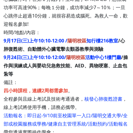
功率可高達90%；每晚１分鐘，成功率減少7～10％；一旦
心跳停止超過10分鐘，就很容易造成腦死。為救人一命，歡
迎報名參加!
時間/地點/內容：
9月17日(三)上午10:10-12:00 /
陽明校區
知行樓216教室
/心
肺復甦術、自動體外心臟電擊去顫器教學與測驗
9月24日(三)上午10:10-12:00/
陽明校區
活動中心1樓門廳
/操
作與演練成人與嬰幼兒急救技能、AED、異物哽塞、止血包
紮等
備註：
四小時課程，連續2周都需參加
。
全程參與且線上考試及技術考通過者，
核發心肺復甦證書
，
線上考試將使用手機，請務必攜帶。
活動報名：即日起-9/10前至校園單一入口/陽明交通大學/全
部或校園服務或學務/健康自主管理系統/活動預約/活動報名
帶您透過實際操作學會：