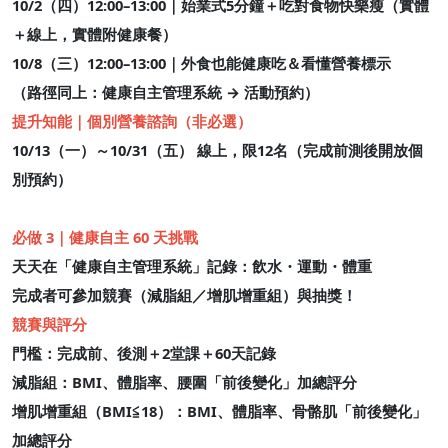
10/2（四）12:00–13:00｜始業式5分鐘＋吃對食物快樂瘦（實體
＋線上，實體附健康餐）
10/8（三）12:00–13:00｜外食也能健康吃＆看懂營養標示
（路徑同上：健康自主管理系統 → 活動預約）
提升知能｜個別營養諮詢（非必選）
10/13（一）～10/31（五） 線上，限12名（完成前測後開放個
別預約）
必做 3｜健康自主 60 天挑戰
天天在「健康自主管理系統」記錄：飲水・運動・體重
完成者可參加競賽（減脂組／增肌增重組）與抽獎！
競賽與評分
門檻：完成前、後測＋2堂課＋60天記錄
減脂組：BMI、體脂率、腰圍「前後變化」加總評分
增肌增重組（BMI≦18）：BMI、體脂率、骨骼肌「前後變化」
加總評分