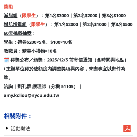
獎勵
減脂組
（
限學生
）：第1名$3000｜第2名$2000｜第3名$1000
增肌增重組
（
限學生
）：第1名$2000｜第2名$1000｜第3名$500
60天挑戰抽獎
：
學生：禮券$200×5名、$100×10名
教職員：精美小禮物×10名
🗓 得獎公布／頒獎：2025/12/5 前寄信通知（含時間與地點）
ℹ️ 主辦單位得於總額度內調整獎項與內容，未盡事宜以郵件為
準。
洽詢｜劉孔群 護理師（分機 51105）｜
amy.kcliou@nycu.edu.tw
相關附件：
活動辦法