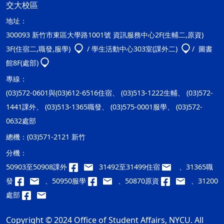
交大校區
地址：
300093 新竹市東區大學路1001號 資訊服務中心2F(生輔二,原資)
3F(住宿二,職發,服學)
/ 學生活動中心303室(課外二)
/ 圖書
館8F(處部)
專線：
(03)572-0601與(03)612-6516住宿、 (03)513-1222生輔、 (03)572-
1441課外、 (03)513-1365職發、 (03)575-0001服學、 (03)572-
0632處部
總機：
(03)571-2121 新竹
分機：
50903至50908課外
31492至31499住宿
、31365職
發
、50950服學
、50870原資
、31200
處部
Copyright © 2024 Office of Student Affairs, NYCU. All