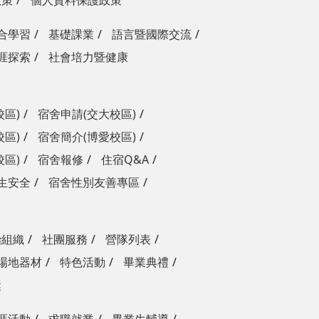
政策
個人資料保護政策
合學習
基礎課業
語言暨國際交流
涯探索
社會培力暨健康
校區)
宿舍申請(交大校區)
校區)
宿舍簡介(博愛校區)
校區)
宿舍報修
住宿Q&A
生安全
宿舍性別友善專區
治組織
社團服務
營隊列表
場地器材
特色活動
畢業典禮
獎