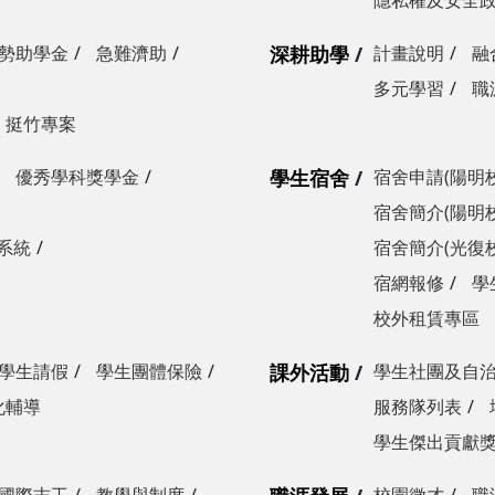
隱私權及安全
勢助學金
急難濟助
深耕助學
計畫說明
融
多元學習
職
挺竹專案
優秀學科獎學金
學生宿舍
宿舍申請(陽明
宿舍簡介(陽明
系統
宿舍簡介(光復
宿網報修
學
校外租賃專區
學生請假
學生團體保險
課外活動
學生社團及自
化輔導
服務隊列表
學生傑出貢獻