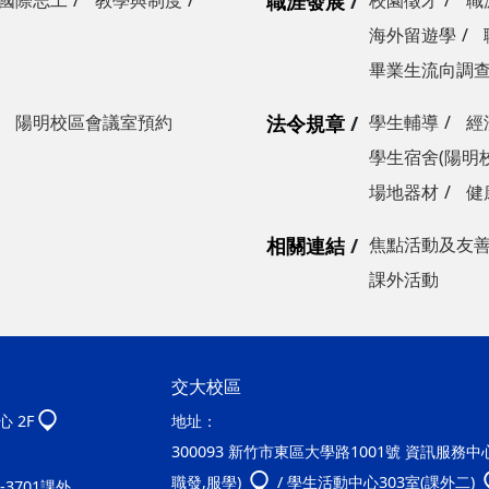
國際志工
教學與制度
職涯發展
校園徵才
職
海外留遊學
畢業生流向調
陽明校區會議室預約
法令規章
學生輔導
經
學生宿舍(陽明
場地器材
健
相關連結
焦點活動及友
課外活動
交大校區
 2F
地址：
300093 新竹市東區大學路1001號 資訊服務中心2
職發,服學)
/ 學生活動中心303室(課外二)
20-3701課外、