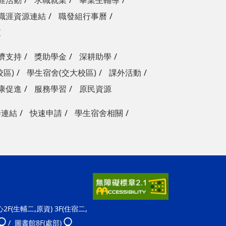
涯活動
求職就業
畢業生輔導
職涯資源連結
職發組行事曆
查
濟支持
獎助學金
深耕助學
校區)
學生宿舍(交大校區)
課外活動
康促進
服務學習
原民資源
善連結
快速申請
學生宿舍相關
F(生輔二,原資) 3F(住宿二,
/ 圖書館8F(處部)