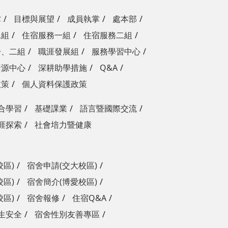
掌
目標與展望
成員執掌
處本部
二組
住宿服務一組
住宿服務二組
一、二組
職涯發展組
服務學習中心
資源中心
深耕助學措施
Q&A
政策
個人資料保護政策
合學習
基礎課業
語言暨國際交流
涯探索
社會培力暨健康
校區)
宿舍申請(交大校區)
校區)
宿舍簡介(博愛校區)
校區)
宿舍報修
住宿Q&A
生安全
宿舍性別友善專區