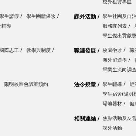
校外租賃專區
學生請假
學生團體保險
課外活動
學生社團及自
化輔導
服務隊列表
學生傑出貢獻
國際志工
教學與制度
職涯發展
校園徵才
職
海外留遊學
畢業生流向調
陽明校區會議室預約
法令規章
學生輔導
經
學生宿舍(陽明
場地器材
健
相關連結
焦點活動及友
課外活動