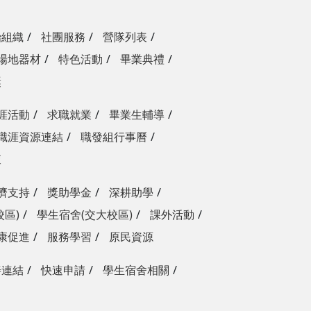
治組織
社團服務
營隊列表
場地器材
特色活動
畢業典禮
獎
涯活動
求職就業
畢業生輔導
職涯資源連結
職發組行事曆
查
濟支持
獎助學金
深耕助學
校區)
學生宿舍(交大校區)
課外活動
康促進
服務學習
原民資源
善連結
快速申請
學生宿舍相關