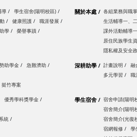
輔導
學生宿舍(陽明校區)
關於本處
各組業務與職
動
健康照護
職涯發展
生活輔導一、
助學
榮譽事蹟
課外活動輔導
原住民族學生
隱私權及安全
勢助學金
急難濟助
深耕助學
計畫說明
融
多元學習
職
挺竹專案
優秀學科獎學金
學生宿舍
宿舍申請(陽明
宿舍簡介(陽明
系統
宿舍簡介(光復
宿網報修
學