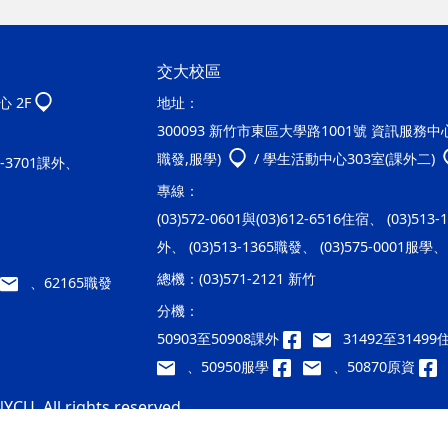
交大校區
 2F
地址：
300093 新竹市東區大學路1001號 資訊服務中心2
職發,服學)
/ 學生活動中心303室(課外二)
20-3701課外、
專線：
(03)572-0601與(03)612-6516住宿、 (03)513
外、 (03)513-1365職發、 (03)575-0001服學、 
總機：
(03)571-2121 新竹
、62165職發
分機：
50903至50908課外
31492至3149
、50950服學
、50870原資
YCU. All rights reserved.