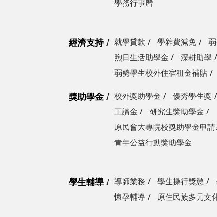
學務行事曆
經濟支持
就學貸款
學雜費減免
弱
煦日生活助學金
深耕助學
弱勢學生校外住宿租金補貼
獎助學金
校外獎助學金
優秀學生獎
工讀金
研究生獎助學金
原民會大專院校獎助學金申請
青年公益行動獎助學金
學生輔導
導師業務
學生操行獎懲
懷孕輔導
原住民族多元文