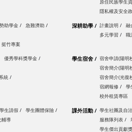
原住民族學生
隱私權及安全
勢助學金
急難濟助
深耕助學
計畫說明
融
多元學習
職
挺竹專案
優秀學科獎學金
學生宿舍
宿舍申請(陽明
宿舍簡介(陽明
系統
宿舍簡介(光復
宿網報修
學
校外租賃專區
學生請假
學生團體保險
課外活動
學生社團及自
化輔導
服務隊列表
學生傑出貢獻