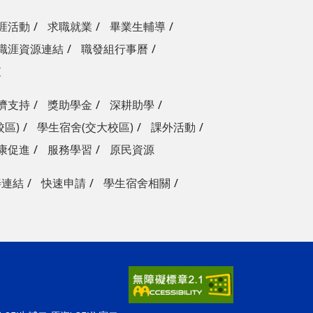
涯活動
求職就業
畢業生輔導
職涯資源連結
職發組行事曆
查
濟支持
獎助學金
深耕助學
校區)
學生宿舍(交大校區)
課外活動
康促進
服務學習
原民資源
善連結
快速申請
學生宿舍相關