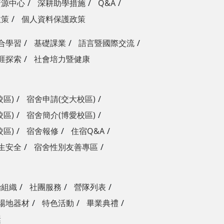
資源中心
深耕助學措施
Q&A
政策
個人資料保護政策
合學習
基礎課業
語言暨國際交流
涯探索
社會培力暨健康
校區)
宿舍申請(交大校區)
校區)
宿舍簡介(博愛校區)
校區)
宿舍報修
住宿Q&A
生安全
宿舍性別友善專區
治組織
社團服務
營隊列表
場地器材
特色活動
畢業典禮
獎