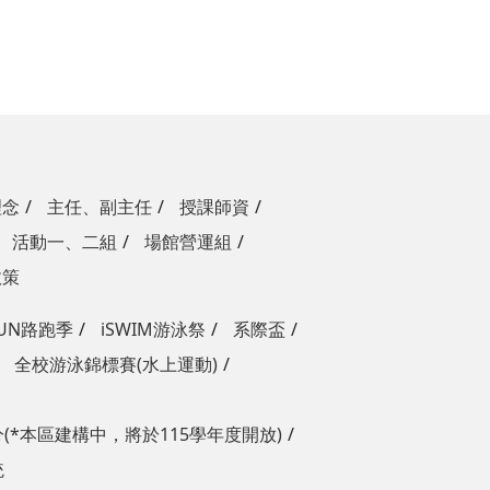
理念
主任、副主任
授課師資
活動一、二組
場館營運組
政策
RUN路跑季
iSWIM游泳祭
系際盃
全校游泳錦標賽(水上運動)
(*本區建構中，將於115學年度開放)
統