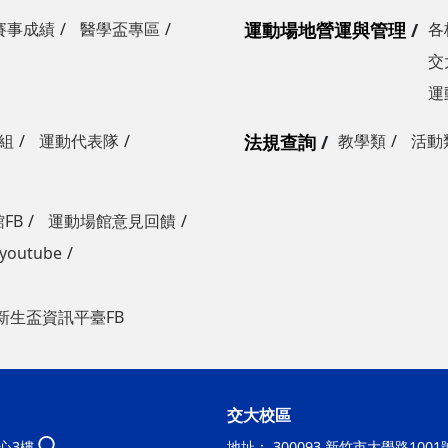
賽事成績
醫學盃專區
運動場地營運與管理
各
交
運
組
運動代表隊
法規查詢
教學類
活動
FB
運動場館意見回饋
outube
新生盃資訊平臺FB
交大校區
心3樓
地址：
300093 新竹市大學路100