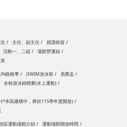
理念
主任、副主任
授課師資
活動一、二組
場館營運組
政策
RUN路跑季
iSWIM游泳祭
系際盃
全校游泳錦標賽(水上運動)
(*本區建構中，將於115學年度開放)
統
校區運動場館介紹
運動場館開放時間