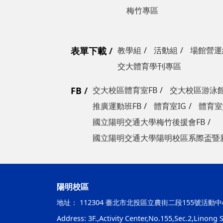
梅竹專區
表單下載
教學組
活動組
場館營運
交大體育學刊專區
FB
交大校區體育室FB
交大校區游泳館
推廣運動班FB
體育室IG
體育室y
國立陽明交通大學梅竹後援會FB
國立陽明交通大學陽明校區系際盃暨
陽明校區
地址：
112304 臺北市北投區立農街二段155號活動中
Address: 3F.,Activity Center,No.155,Sec.2,Linong St