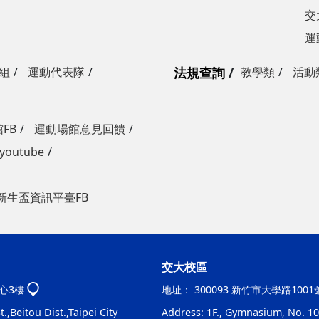
交
運
組
運動代表隊
法規查詢
教學類
活動
FB
運動場館意見回饋
outube
新生盃資訊平臺FB
交大校區
心3樓
地址：
300093 新竹市大學路100
.,Beitou Dist.,Taipei City
Address: 1F., Gymnasium, No. 100