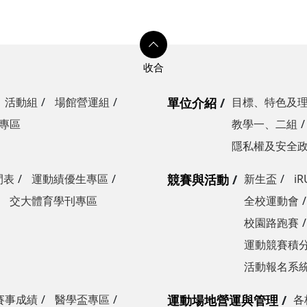
活動組
場館營運組
單位介紹
目標、特色及
專區
教學一、二組
隱私權及安全
間表
運動績優生專區
競賽與活動
新生盃
i
交大體育學刊專區
全校運動會
校園路跑賽
運動競賽積分
活動報名系
賽事成績
醫學盃專區
運動場地營運與管理
各