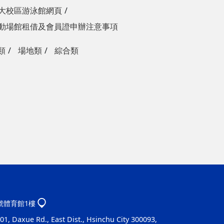
大校區游泳館網頁
動場館租借及會員證申辦注意事項
類
場地類
綜合類
1號體育館1樓
1, Daxue Rd., East Dist., Hsinchu City 300093,