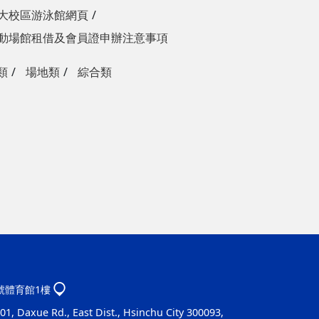
大校區游泳館網頁
動場館租借及會員證申辦注意事項
類
場地類
綜合類
1號體育館1樓
1, Daxue Rd., East Dist., Hsinchu City 300093,