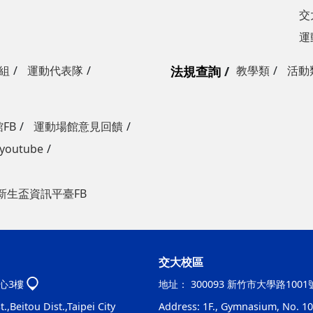
交
運
組
運動代表隊
法規查詢
教學類
活動
FB
運動場館意見回饋
outube
新生盃資訊平臺FB
交大校區
心3樓
地址：
300093 新竹市大學路100
.,Beitou Dist.,Taipei City
Address: 1F., Gymnasium, No. 100