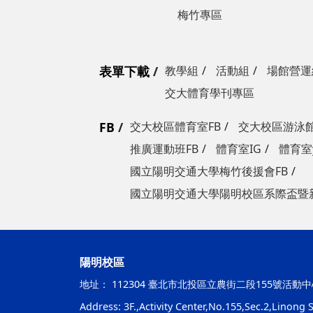
梅竹專區
表單下載
教學組
活動組
場館營運
交大體育學刊專區
FB
交大校區體育室FB
交大校區游泳館
推廣運動班FB
體育室IG
體育室y
國立陽明交通大學梅竹後援會FB
國立陽明交通大學陽明校區系際盃暨
陽明校區
地址：
112304 臺北市北投區立農街二段155號活動中
Address: 3F.,Activity Center,No.155,Sec.2,Linong St