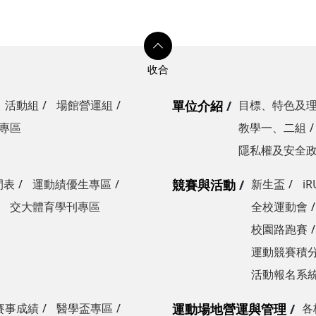
活動組
場館營運組
單位介紹
目標、特色及
專區
教學一、二組
隱私權及安全
間表
運動績優生專區
競賽與活動
新生盃
i
交大體育學刊專區
全校運動會
校園路跑賽
運動競賽積分
活動報名系
賽事成績
醫學盃專區
運動場地營運與管理
各