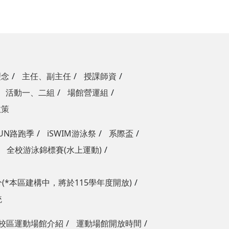
理念
主任、副主任
授課師資
活動一、二組
場館營運組
政策
RUN路跑季
iSWIM游泳祭
系際盃
全校游泳錦標賽(水上運動)
(*本區建構中，將於115學年度開放)
統
校區運動場館介紹
運動場館開放時間