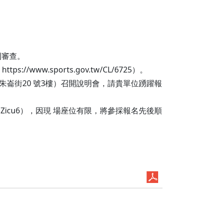
利審查。
w.sports.gov.tw/CL/6725）。
朱崙街20 號3樓）召開說明會，請貴單位踴躍報
YTRMZicu6），因現 場座位有限，將參採報名先後順