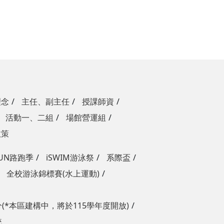
理念
主任、副主任
授課師資
活動一、二組
場館營運組
政策
RUN路跑季
iSWIM游泳祭
系際盃
全校游泳錦標賽(水上運動)
(*本區建構中，將於115學年度開放)
統