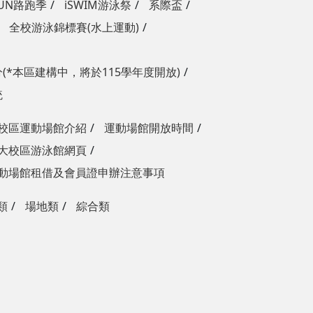
RUN路跑季
iSWIM游泳祭
系際盃
全校游泳錦標賽(水上運動)
(*本區建構中，將於115學年度開放)
統
校區運動場館介紹
運動場館開放時間
大校區游泳館網頁
動場館租借及會員證申辦注意事項
類
場地類
綜合類