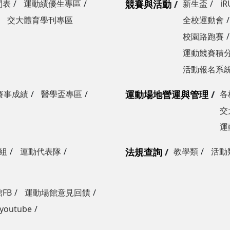
間表
運動績優生專區
競賽與活動
新生盃
i
交大體育學刊專區
全校運動會
校園路跑賽
運動競賽積分
活動報名系
賽事成績
醫學盃專區
運動場地營運與管理
各
交
運
組
運動代表隊
法規查詢
教學類
活動
FB
運動場館意見回饋
outube