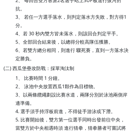
2、 每回合雙方各派2名選手站上SUP板進行拔河對
抗。
3、 若任一方選手落水，則判定落水方失敗，對方得1
分。
4、若 30 秒內雙方皆未落水，則該回合判定平手。
5、全部回合結束後，以總得分較高隊伍獲勝。
6、若雙方總分相同，則進行 驟死賽，直到一方落水決
定勝負。
(二) 西瓜堡壘攻防戰：採單淘汰制
1、 比賽時間 1 分鐘。
2、 泳池中央放置西瓜1顆作為目標物。
3、以兩條纜繩劃設比賽水道，兩隊分別於泳池兩側岸
邊準備。
4. 選手須手持浮板前進，不得徒手游泳或下潛。
5. 比賽開始後，雙方第一位選手同時出發前往中央，
當雙方於中央相遇時須 進行猜拳，猜拳勝者可嘗試將