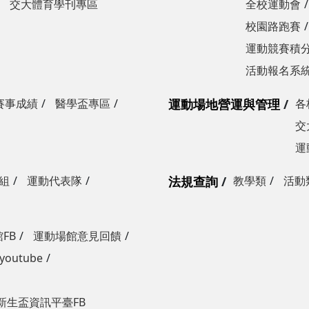
交大體育學刊專區
全校運動會
校園路跑賽
運動競賽積分
活動報名系
賽事成績
醫學盃專區
運動場地營運與管理
各
交
運
組
運動代表隊
法規查詢
教學類
活動
FB
運動場館意見回饋
outube
新生盃資訊平臺FB