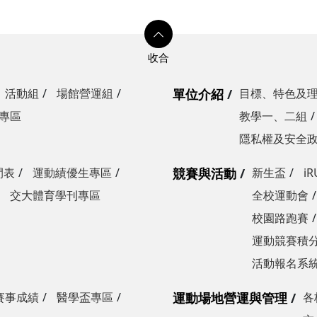
活動組
場館營運組
單位介紹
目標、特色及
專區
教學一、二組
隱私權及安全
間表
運動績優生專區
競賽與活動
新生盃
i
交大體育學刊專區
全校運動會
校園路跑賽
運動競賽積分
活動報名系
賽事成績
醫學盃專區
運動場地營運與管理
各