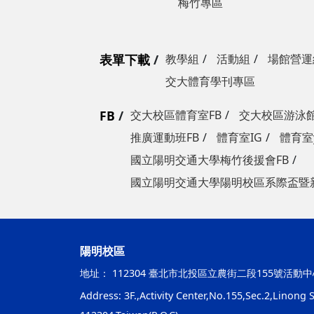
梅竹專區
表單下載
教學組
活動組
場館營運
交大體育學刊專區
FB
交大校區體育室FB
交大校區游泳館
推廣運動班FB
體育室IG
體育室y
國立陽明交通大學梅竹後援會FB
國立陽明交通大學陽明校區系際盃暨
陽明校區
地址：
112304 臺北市北投區立農街二段155號活動中
Address: 3F.,Activity Center,No.155,Sec.2,Linong St