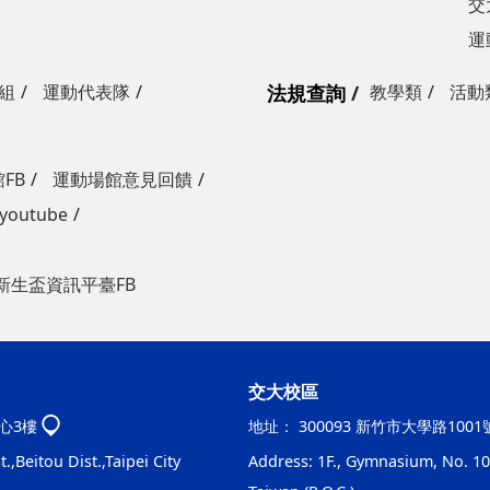
交
運
組
運動代表隊
法規查詢
教學類
活動
FB
運動場館意見回饋
outube
新生盃資訊平臺FB
交大校區
心3樓
地址：
300093 新竹市大學路100
.,Beitou Dist.,Taipei City
Address: 1F., Gymnasium, No. 100