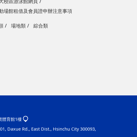
大校區游泳館網頁
動場館租借及會員證申辦注意事項
類
場地類
綜合類
1號體育館1樓
1, Daxue Rd., East Dist., Hsinchu City 300093,