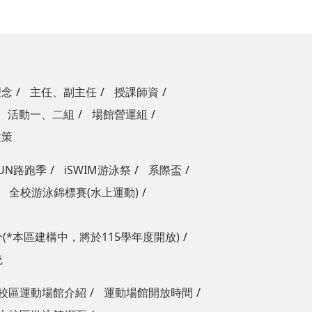
理念
主任、副主任
授課師資
活動一、二組
場館營運組
政策
RUN路跑季
iSWIM游泳祭
系際盃
全校游泳錦標賽(水上運動)
(*本區建構中，將於115學年度開放)
統
校區運動場館介紹
運動場館開放時間