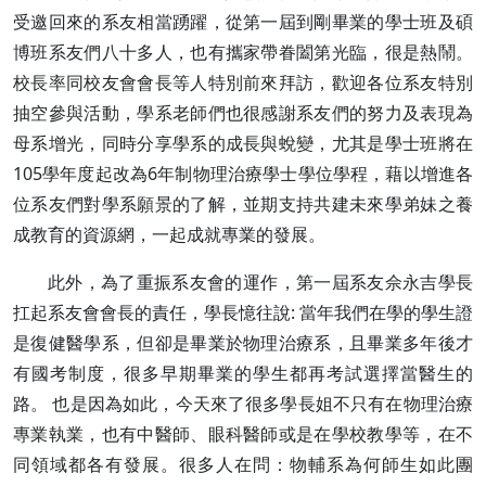
受邀回來的系友相當踴躍，從第一屆到剛畢業的學士班及碩
博班系友們八十多人，也有攜家帶眷闔第光臨，很是熱鬧。
校長率同校友會會長等人特別前來拜訪，歡迎各位系友特別
抽空參與活動，學系老師們也很感謝系友們的努力及表現為
母系增光，同時分享學系的成長與蛻變，尤其是學士班將在
105學年度起改為6年制物理治療學士學位學程，藉以增進各
位系友們對學系願景的了解，並期支持共建未來學弟妹之養
成教育的資源網，一起成就專業的發展。
此外，為了重振系友會的運作，第一屆系友佘永吉學長
扛起系友會會長的責任，學長憶往說: 當年我們在學的學生證
是復健醫學系，但卻是畢業於物理治療系，且畢業多年後才
有國考制度，很多早期畢業的學生都再考試選擇當醫生的
路。 也是因為如此，今天來了很多學長姐不只有在物理治療
專業執業，也有中醫師、眼科醫師或是在學校教學等，在不
同領域都各有發展。很多人在問：物輔系為何師生如此團