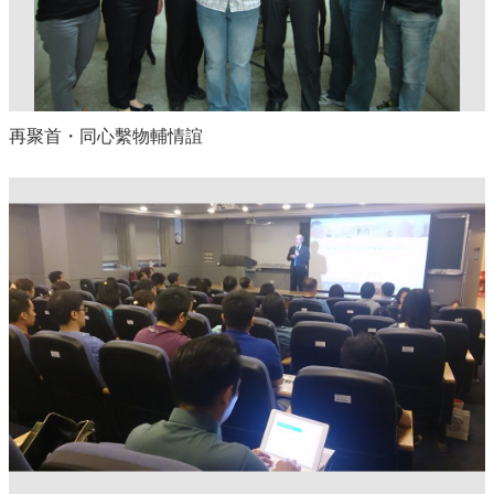
再聚首・同心繫物輔情誼