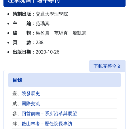
策劃出版
：交通大學理學院
主 編
：范瑀真
編 輯
：吳盈熹 范瑀真 殷凱霖
頁 數
：238
出版日期
：2020-10-26
下載完整全文
目錄
壹、
院發展史
貳、
國際交流
參、
回首前瞻－系所沿革與展望
肆、
啟山林者－歷任院長專訪