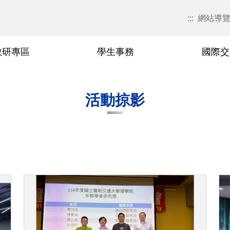
:::
網站導
教研專區
學生事務
國際交
現任主管簡介
研究領域
國際交流活動
學習資源
活動花絮
歷屆院長
教研榮譽
活動掠影