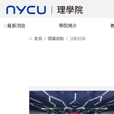
最新消息
學院簡介
:::
:::
首頁
隱藏節點
活動掠影
認識學院
教學單位
招生訊息
國際合作單位
規章表格
認識EMI
院發展史
研究中心
學生交換資訊
場地資源
EMI消息
出版刊物
本院位置