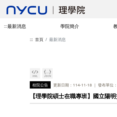
最新消息
學院簡介
:::
:::
首頁
最新消息
認識學院
教學單位
招生訊息
國際合作單位
規章表格
認識EMI
院發展史
研究中心
學生交換資訊
場地資源
EMI消息
出版刊物
本院位置
校院公告
更新日期：114-11-18
發布單位
【理學院碩士在職專班】國立陽明交