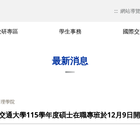
:::
網站導
教研專區
學生事務
國際交
現任主管簡介
研究領域
國際交流活動
學習資源
活動花絮
歷屆院長
教研榮譽
最新消息
：理學院
通大學115學年度碩士在職專班於12月9日