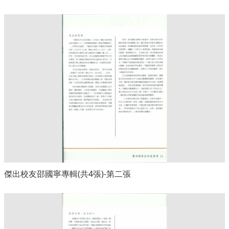
傑出校友邵國寧專輯(共4張)-第二張