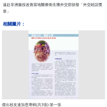
遠赴非洲服役改善當地醫療衛生獲外交部頒發「外交睦誼獎
章」
相關圖片：
傑出校友連加恩專輯(共3張)-第一張