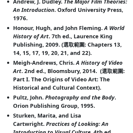
Andrew, J. Dudley.
The Major Film Theories:
An Introduction
. Oxford University Press,
1976.
Honour, Hugh, and John Fleming.
A World
History of Art
. 7th ed., Laurence King
Publishing, 2009. (選取範圍: Chapters 13,
14, 15, 17, 19, 20, 21, and 22).
Meigh-Andrews, Chris.
A History of Video
Art
. 2nd ed., Bloomsbury, 2014. (選取範圍:
Part I. The Origins of Video Art: The
Historical and Cultural Context).
Pultz, John.
Photography and the Body
.
Orion Publishing Group, 1995.
Sturken, Marita, and Lisa
Cartwright.
Practices of Looking: An
Introduction to Visual Culture
. 4th ed.,