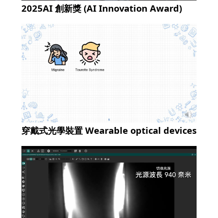
2025AI 創新獎 (AI Innovation Award)
穿戴式光學裝置 Wearable optical devices