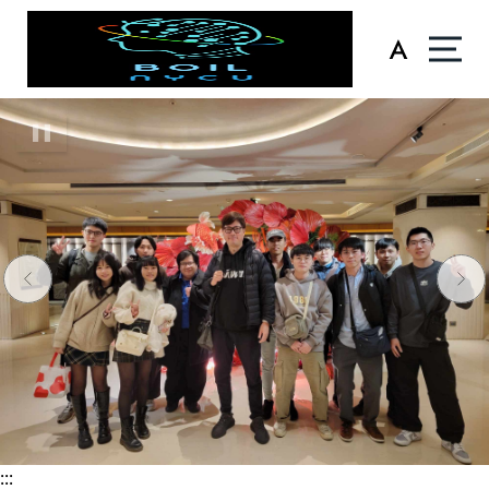
:::
:::