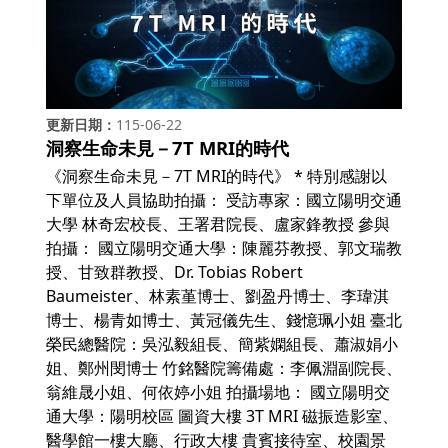
更新日期
115-06-22
洞察生命未見－7T MRI的時代
《洞察生命未見－7T MRI的時代》 * 特別感謝以
下單位及人員協助拍攝： 受訪專家：國立陽明交通
大學 林奇宏校長、王署君院長、盧家鋒教授 參與
拍攝： 國立陽明交通大學：陳麗芬教授、郭文瑞教
授、甘致群教授、Dr. Tobias Robert
Baumeister、林素堇博士、劉盈丹博士、李瑋淇
博士、楊青如博士、黃冠儀先生、錢憶珮小姐 臺北
榮民總醫院：吳泓毅組長、簡紫嫻組長、蕭淑娟小
姐、鄭州閔博士 竹銘醫院籌備處：李佩淵副院長、
翁維晟小姐、何依婷小姐 拍攝場地： 國立陽明交
通大學：陽明校區 圖資大樓 3T MRI 磁振造影室、
醫學館一樓大廳、行政大樓 貴賓接待室、校園景