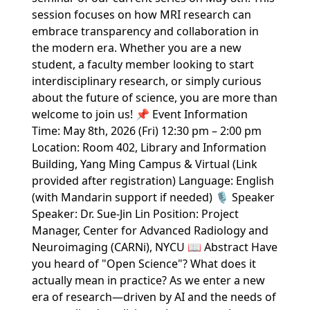
session focuses on how MRI research can
embrace transparency and collaboration in
the modern era. Whether you are a new
student, a faculty member looking to start
interdisciplinary research, or simply curious
about the future of science, you are more than
welcome to join us! 📌 Event Information
Time: May 8th, 2026 (Fri) 12:30 pm – 2:00 pm
Location: Room 402, Library and Information
Building, Yang Ming Campus & Virtual (Link
provided after registration) Language: English
(with Mandarin support if needed) 🎙️ Speaker
Speaker: Dr. Sue-Jin Lin Position: Project
Manager, Center for Advanced Radiology and
Neuroimaging (CARNi), NYCU 📖 Abstract Have
you heard of "Open Science"? What does it
actually mean in practice? As we enter a new
era of research—driven by AI and the needs of