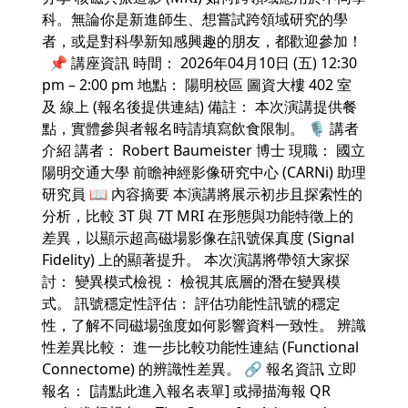
科。無論你是新進師生、想嘗試跨領域研究的學
者，或是對科學新知感興趣的朋友，都歡迎參加！
📌 講座資訊 時間： 2026年04月10日 (五) 12:30
pm – 2:00 pm 地點： 陽明校區 圖資大樓 402 室
及 線上 (報名後提供連結) 備註： 本次演講提供餐
點，實體參與者報名時請填寫飲食限制。 🎙️ 講者
介紹 講者： Robert Baumeister 博士 現職： 國立
陽明交通大學 前瞻神經影像研究中心 (CARNi) 助理
研究員 📖 內容摘要 本演講將展示初步且探索性的
分析，比較 3T 與 7T MRI 在形態與功能特徵上的
差異，以顯示超高磁場影像在訊號保真度 (Signal
Fidelity) 上的顯著提升。 本次演講將帶領大家探
討： 變異模式檢視： 檢視其底層的潛在變異模
式。 訊號穩定性評估： 評估功能性訊號的穩定
性，了解不同磁場強度如何影響資料一致性。 辨識
性差異比較： 進一步比較功能性連結 (Functional
Connectome) 的辨識性差異。 🔗 報名資訊 立即
報名： [請點此進入報名表單] 或掃描海報 QR