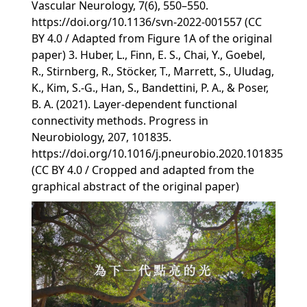
Vascular Neurology, 7(6), 550–550.
https://doi.org/10.1136/svn-2022-001557 (CC
BY 4.0 / Adapted from Figure 1A of the original
paper) 3. Huber, L., Finn, E. S., Chai, Y., Goebel,
R., Stirnberg, R., Stöcker, T., Marrett, S., Uludag,
K., Kim, S.-G., Han, S., Bandettini, P. A., & Poser,
B. A. (2021). Layer-dependent functional
connectivity methods. Progress in
Neurobiology, 207, 101835.
https://doi.org/10.1016/j.pneurobio.2020.101835
(CC BY 4.0 / Cropped and adapted from the
graphical abstract of the original paper)