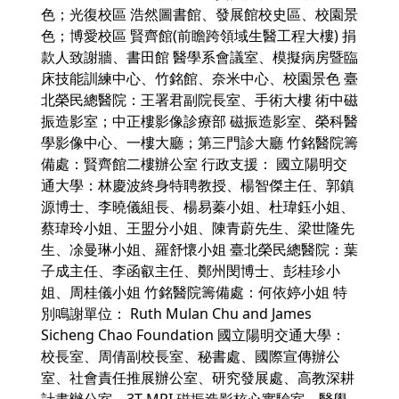
色；光復校區 浩然圖書館、發展館校史區、校園景
色；博愛校區 賢齊館(前瞻跨領域生醫工程大樓) 捐
款人致謝牆、書田館 醫學系會議室、模擬病房暨臨
床技能訓練中心、竹銘館、奈米中心、校園景色 臺
北榮民總醫院：王署君副院長室、手術大樓 術中磁
振造影室；中正樓影像診療部 磁振造影室、榮科醫
學影像中心、一樓大廳；第三門診大廳 竹銘醫院籌
備處：賢齊館二樓辦公室 行政支援： 國立陽明交
通大學：林慶波終身特聘教授、楊智傑主任、郭鎮
源博士、李曉儀組長、楊易蓁小姐、杜瑋鈺小姐、
蔡瑋玲小姐、王盟分小姐、陳青蔚先生、梁世隆先
生、凃曼琳小姐、羅舒懷小姐 臺北榮民總醫院：葉
子成主任、李函叡主任、鄭州閔博士、彭桂珍小
姐、周桂儀小姐 竹銘醫院籌備處：何依婷小姐 特
別鳴謝單位： Ruth Mulan Chu and James
Sicheng Chao Foundation 國立陽明交通大學：
校長室、周倩副校長室、秘書處、國際宣傳辦公
室、社會責任推展辦公室、研究發展處、高教深耕