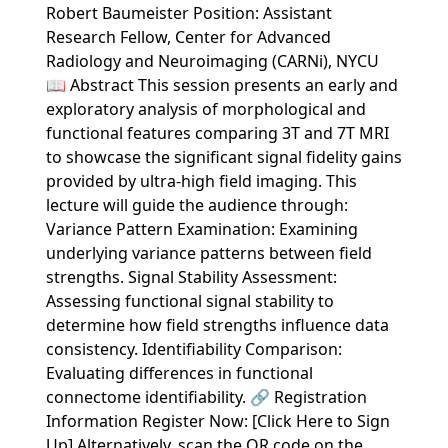
Robert Baumeister Position: Assistant
Research Fellow, Center for Advanced
Radiology and Neuroimaging (CARNi), NYCU
📖 Abstract This session presents an early and
exploratory analysis of morphological and
functional features comparing 3T and 7T MRI
to showcase the significant signal fidelity gains
provided by ultra-high field imaging. This
lecture will guide the audience through:
Variance Pattern Examination: Examining
underlying variance patterns between field
strengths. Signal Stability Assessment:
Assessing functional signal stability to
determine how field strengths influence data
consistency. Identifiability Comparison:
Evaluating differences in functional
connectome identifiability. 🔗 Registration
Information Register Now: [Click Here to Sign
Up] Alternatively, scan the QR code on the