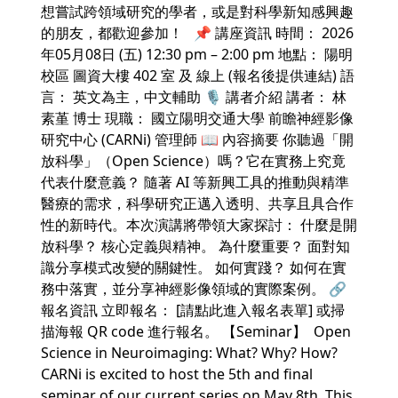
想嘗試跨領域研究的學者，或是對科學新知感興趣
的朋友，都歡迎參加！ 📌 講座資訊 時間： 2026
年05月08日 (五) 12:30 pm – 2:00 pm 地點： 陽明
校區 圖資大樓 402 室 及 線上 (報名後提供連結) 語
言： 英文為主，中文輔助 🎙️ 講者介紹 講者： 林
素堇 博士 現職： 國立陽明交通大學 前瞻神經影像
研究中心 (CARNi) 管理師 📖 內容摘要 你聽過「開
放科學」（Open Science）嗎？它在實務上究竟
代表什麼意義？ 隨著 AI 等新興工具的推動與精準
醫療的需求，科學研究正邁入透明、共享且具合作
性的新時代。本次演講將帶領大家探討： 什麼是開
放科學？ 核心定義與精神。 為什麼重要？ 面對知
識分享模式改變的關鍵性。 如何實踐？ 如何在實
務中落實，並分享神經影像領域的實際案例。 🔗
報名資訊 立即報名： [請點此進入報名表單] 或掃
描海報 QR code 進行報名。 【Seminar】 Open
Science in Neuroimaging: What? Why? How?
CARNi is excited to host the 5th and final
seminar of our current series on May 8th. This