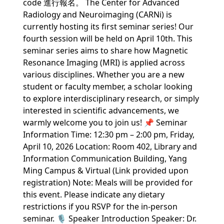
code 進行報名。 The Center for Advanced
Radiology and Neuroimaging (CARNi) is
currently hosting its first seminar series! Our
fourth session will be held on April 10th. This
seminar series aims to share how Magnetic
Resonance Imaging (MRI) is applied across
various disciplines. Whether you are a new
student or faculty member, a scholar looking
to explore interdisciplinary research, or simply
interested in scientific advancements, we
warmly welcome you to join us! 📌 Seminar
Information Time: 12:30 pm – 2:00 pm, Friday,
April 10, 2026 Location: Room 402, Library and
Information Communication Building, Yang
Ming Campus & Virtual (Link provided upon
registration) Note: Meals will be provided for
this event. Please indicate any dietary
restrictions if you RSVP for the in-person
seminar. 🎙️ Speaker Introduction Speaker: Dr.