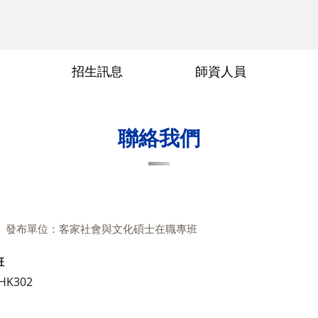
招生訊息
師資人員
術參與
交通位置
傳科領域
畢業要求
畢業論文口試申請
常見問題
行政人員
指導教授
聯絡我們
發布單位：客家社會與文化碩士在職專班
班
K302