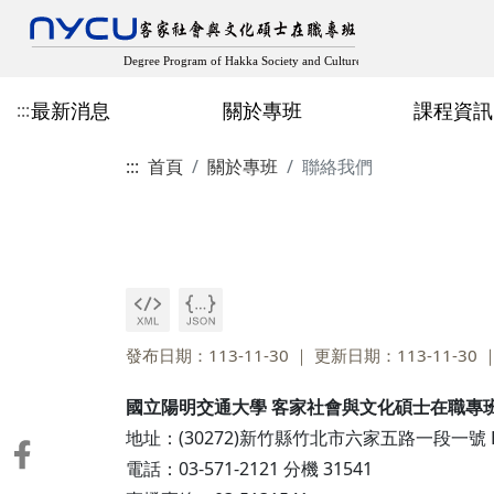
最新消息
關於專班
課程資訊
:::
:::
首頁
關於專班
聯絡我們
最新消息
成立宗旨與目標
近期開設課程
在職專班招生
專班主任
歷屆專班畢業生論文
教師客家學術出版
規章辦法
空間設備
修業規章
學分班招生
人社領域
多元畢業成果
學生出版、獲獎與學
論文計畫口試申請
其他表格
發布日期：113-11-30
更新日期：113-11-30
國立陽明交通大學 客家社會與文化碩士在職專
地址：(30272)新竹縣竹北市六家五路一段一號 H
電話：03-571-2121 分機 31541