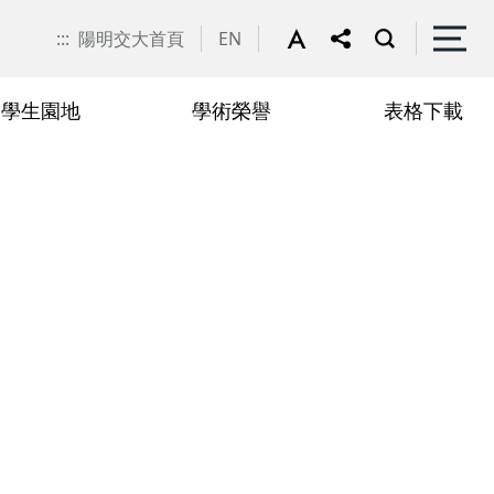
:::
陽明交大首頁
EN
學生園地
學術榮譽
表格下載
申請
聯絡我們
抵免學分申請