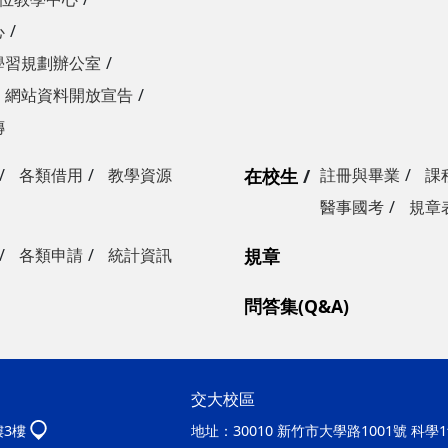
心
學習規劃辦公室
網站資料開放宣告
傳
各類借用
教學資源
在校生
註冊與畢業
課
醫事國考
規章
各類申請
統計資訊
規章
問答集(Q&A)
交大校區
樓3樓
地址：
30010 新竹市大學路1001號 科