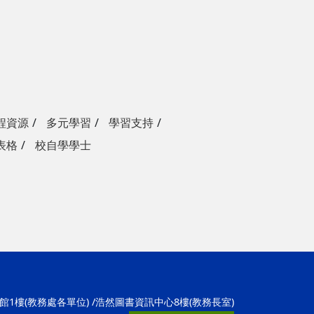
程資源
多元學習
學習支持
表格
校自學學士
學1館1樓(教務處各單位) /浩然圖書資訊中心8樓(教務長室)