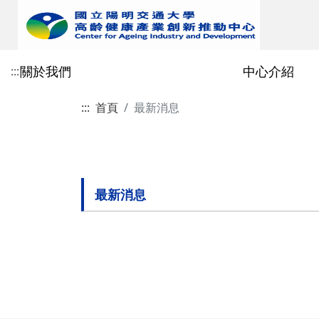
關於我們
中心介紹
:::
:::
首頁
最新消息
緣起
任務
高齡產業聯盟
產業創新與增能
最新消息
logo形象識別
組織架構
智聲voice數位平台
最新消息