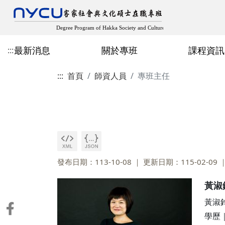
最新消息
關於專班
課程資訊
:::
:::
首頁
師資人員
專班主任
最新消息
成立宗旨與目標
近期開設課程
在職專班招生
專班主任
歷屆專班畢業生論文
教師客家學術出版
規章辦法
空間設備
修業規章
學分班招生
人社領域
多元畢業成果
學生出版、獲獎與學
論文計畫口試申請
其他表格
發布日期：113-10-08
更新日期：115-02-09
黃淑
黃淑
學歷