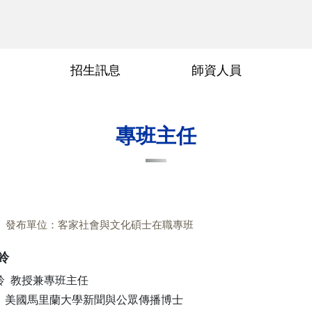
招生訊息
師資人員
術參與
交通位置
傳科領域
畢業要求
畢業論文口試申請
常見問題
行政人員
指導教授
專班主任
發布單位：客家社會與文化碩士在職專班
鈴
鈴 教授兼專班主任
｜美國馬里蘭大學新聞與公眾傳播博士