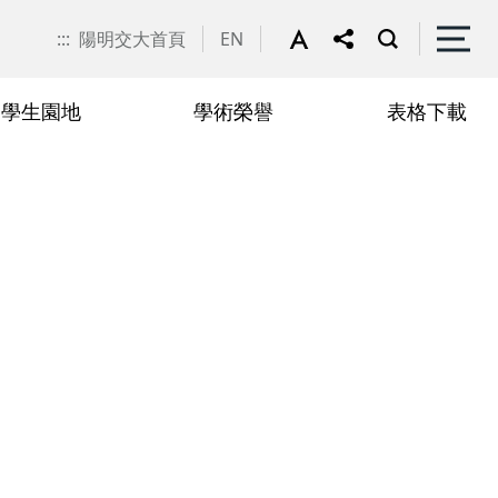
:::
陽明交大首頁
EN
學生園地
學術榮譽
表格下載
申請
聯絡我們
抵免學分申請