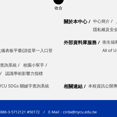
關於本中心
中心簡介
隱私權及安
外部資料庫服務
衛生福
儀表板平臺(請從單一入口登
All of
鍵字查詢系統
校園小幫手
認識學術影響力指標
YCU SDGs 關鍵字查詢系統
相關連結
本校資訊公開
86-3-5712121 #50172
/
E-Mail：
cirda@nycu.edu.tw