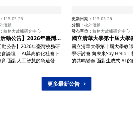
115-05-26
更新日期
115-05-26
外活動
分類
校外活動
校務大數據研究中心
發布單位
校務大數據研究中心
IR活動公告】2026年臺灣校
國立清華大學第十屆大學
專業協會論壇— AI與高齡
新教學研討會 向未來Say
R活動公告】2026年臺灣校務研
國立清華大學第十屆大學教
下的高等教育
Hello：教學創新的共鳴
會論壇— AI與高齡化社會下
學研討會 向未來Say Hello：教學創新
慧的急速發展
的共鳴變奏 面對生成式 AI 的衝擊與
高齡化社會的挑戰，高等教育
永續發展的迫切需求，高等
轉型的關鍵時刻。臺灣校務研
於重要的轉型關鍵時刻。本
會(TAIR)特別規劃本次國際
教師創新教學研討會」邁入
更多最新公告
由協會秘書長——國立臺北科
以「向未來 Say Hello」為
技職所傅遠智所長統籌，邀集
教學現場如何與新技術、新
量級講者分享實務經驗。 為
深度共鳴。「教學創新」已
內外校務研究之交流，懇請 貴
教學技巧與工具的微調，而
協助將此活動資訊轉知校內校
應未來、培育新世代人才的
相關單位或對此議題感興趣之
題。 本屆研討會從高等教育發展趨勢
參加。 ▌活動資訊 論
與在地教學實踐出發，建構