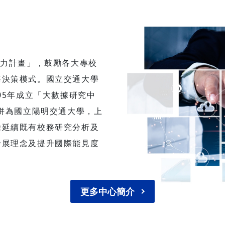
AI 與高齡化社會下的高等教
念、制度與現場行動的對話
議聚焦四項關鍵面向：高等
活動地點：國立臺北科
成式 AI 浪潮下的轉型變革
重點議題： AI
融入課程設計、數位學習再
研究與大學治理 研究影響
及大一新生學習轉銜與探索
能力計畫」，鼓勵各大專校
學轉型 校務
制，回應大學課堂如何在快
務決策模式。國立交通大學
工智慧案例特展 ▌報名資
環境中，持續培養學生的深
跨域整合與社會責任感。 透過主題演
05年成立「大數據研究中
//forms.gle/5DVYQg2TuGsRfYxp7
講、專題論壇以及教學創新
合併為國立陽明交通大學，上
項：協會保留報名資格審核及
報發表，並藉由跨校、跨領
除延續既有校務研究分析及
。 誠摯邀請各位會員
流，本研討會不僅是一個學
躍參與，共同掌握全球競爭下
平台，更是一個激發教學共
發展理念及提升國際能見度
育轉型的新契機！
場域。期盼透過各界參與，
育的未來開展更多創新發展
115年6月12日（星期五） 一、研討會
更多中心簡介
時間：115年6月12日（週五）0
17:00 二、研討會地點：本校學習資
源中心旺宏館國際會議廳 三、創新教