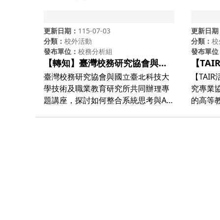
更新日期
115-07-03
更新日期
分類
校外活動
分類
校
發布單位
校務分析組
發布單位
【轉知】臺灣校務研究協會與國
【TA
立臺北科技大學技術及職業教育
務研究
臺灣校務研究協會與國立臺北科技大
【TAI
研究所共同辦理之「2026年臺灣
化社會
學技術及職業教育研究所共同辦理專
究專業協
校務研究專業協會主題講座—建
題講座，探討如何整合系統思考與AI
的高等教育 面對人工智
構校務智能：開發IRIS系統的經
技術，將校務數據轉化為具實務決策
與全球
驗與啟示」活動訊息
效益之「行動智能」。 活動資訊如
正處於
下： (一)主題：建構校務智能：開發
究專業協
IRIS系統的經驗與啟示 (Building
論壇，
Institutional Intelligence: Lessons
技大學
from Developing IRIS) (二)講師：Dr.
海內外重
Xilin Zhang(美國紐澤西理工學院
促進國
（NJIT）之系統科學家兼校務研究副
校窗口
處長) (三)時間：115年7月20日（星期
務研究
一）10:00-11:00 (四)主軸： AI驅動型
同仁踴躍報名