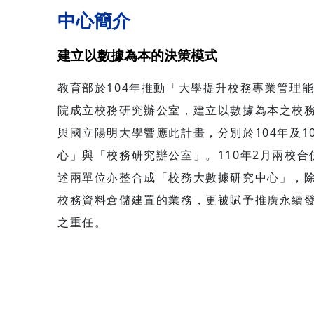
知識管理：剖析IRIS系統如何優化校
壇主題：
中心簡介
務知識存取管道 降低組織營運摩擦：
育 活動時間：2026 / 06 / 26（五）
分享運用新興 AI 技術減少跨部門行政
09:30 - 16:30 
建立以數據為本的決策模式
流程阻力之實務路徑 數據轉化智慧決
技大學世雄廳 工作坊
策：探討如何應用龐雜校務數據，以
時代的校務
教育部於104年推動「大學提升校務專業管理
優化大學組織效能與決策模型 報名方
與社會責任 人口變遷與大
院成立校務研究辦公室，建立以數據為本之校
式：請掃描附件海報之QR Code或至
研究邁入人
以下網址進行線上報名：
訊 報名方式：
與國立陽明大學響應此計畫，分別於104年及1
https://forms.gle/9hSVfGFdKW4S275W7。
https:
心」與「校務研究辦公室」。110年2月兩校
本案聯絡人：黃筱雅，電話02-2771-
注意事
述兩單位亦整合成「校務大數據研究中心」，
2171#4003，電子信箱sc@tair.tw。
最終錄取之權利
夥伴踴
校務資料倉儲建置的業務，更被賦予推廣永續
高等教
之重任。