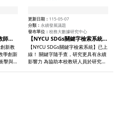
更新日期
115-05-07
分類
永續發展議題
發布單位
校務大數據研究中心
教師創
【NYCU SDGs關鍵字檢索系統】
已上線！ 關鍵字隨手查，研究更
師創新教
【NYCU SDGs關鍵字檢索系統】已上
變奏
具有永續影響力
線！ 關鍵字隨手查，研究更具有永續
影響力 為協助本校教研人員於研究成
教育正處
果發表、計畫申請及各項資料填報
屆「大學
時，能更快速、更精準呈現研究議題
第十屆，
對永續發展目標（Sustainable
核心，探討
Development Goals, SDGs）的實質
價值產生
貢獻，校務大數據研究中心已建置並
不再僅是
正式開放使用【NYCU SDGs關鍵字檢
是大學回
索系統】。 本系統可協助您在撰寫或
核心課
檢視論文標題、摘要與關鍵字時，快
速掌握哪些關鍵詞有助於研究成果被
連結理
歸類至對應的SDG項目，使研究的永