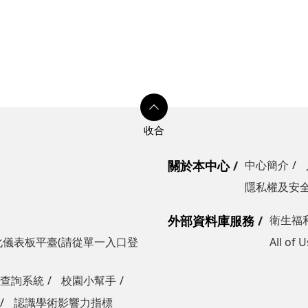
學成果展時間：115年6月2-14日
創新教學成果展地點：本校
中心旺宏館川堂 五、指導單位：教育
部 六、主辦單位：國立清華大學教務
處教學發展中心 七、協辦單位：清華
永續棧 八、參與對象：全國大專校院
教師及對AI、永續教育、創
教學實踐研究有興趣者 九、議程：（
下載 ）
關於本中心
中心簡介
隱私權及安
外部資料庫服務
衛生福
儀表板平臺(請從單一入口登
All of
鍵字查詢系統
校園小幫手
認識學術影響力指標