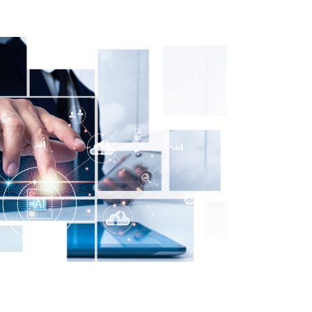
平台。會
續貢獻得以更完整、更準確地呈現。
教育在生
透過本系統，您可以： 以關鍵字快速
、永續發展
查詢研究內容所對應的SDG項目 協助
設計，以
優化論文標題、摘要與關鍵字中的永
支持機
續表述 協助論文、研究計畫與成果更
速變動的
精準連結SDGs 讓研究成果在校內外
度思考、
永續評估與資訊揭露中發揮更大影響
力 誠摯邀請您撥冗試用本系統，讓研
口頭與海
究的永續價值更清楚被看見，並進一
域的交
步擴大影響力。 如有使用問題或建
術分享的
議，歡迎隨時與本單位聯繫。
鳴的重要
為高等教
的可能。
9:00-