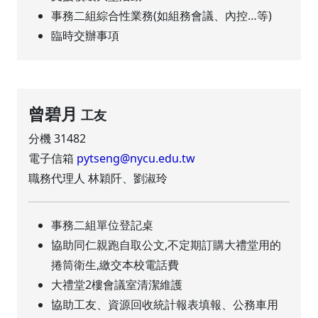
事務二組綜合性業務(如組務會議、內控…等)
臨時交辦事項
曾碧月
工友
分機 31482
電子信箱
pytseng@nycu.edu.tw
職務代理人 林穎阡、劉淑玲
事務二組單位登記桌
協助同仁親跑自取公文,不定期訂購大禮堂用的
捲筒衛生,繳交本校電話費
大禮堂2樓會議室清潔維護
協助工友、資源回收統計報表填報、公務車用