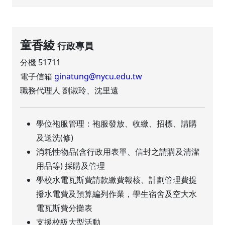
童香綾
行政專員
分機 51711
電子信箱
ginatung@nycu.edu.tw
職務代理人 劉淑玲、沈里遠
學位袍服管理：袍服發放、收繳、招標、請購
及送洗(修)
消耗性物品(含行政用表單、信封之請購及清潔
用品等) 採購及管理
學校水電瓦斯費請款繳費報核、計劃管理費提
撥水電費及預算編列作業，學生宿舍及空大水
電瓦斯費分攤表
支援校級大型活動