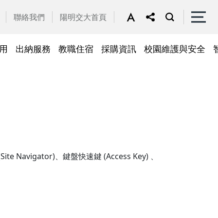
聯絡我們
陽明交大首頁
用
出納服務
教職住宿
採購資訊
校園維護與安全
停車區域
車
帳務系統
隱私權及安全政策
公務車調派
檔案應用
常見問答
常見問答
常用簽呈範本
故障報修
採購招標管理系統
廢品再利用
常見問答
綠建築標章
gator)、鍵盤快速鍵 (Access Key) 、
常見問答