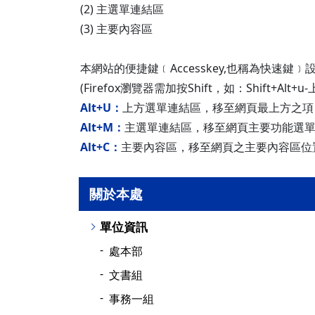
營繕一組
(2) 主選單連結區
職務宿舍管理委員會(
微電網規劃
(3) 主要內容區
營繕二組
職務宿舍管理委員會(
博愛校區防洪與排水
經營管理一組
餐飲管理委員會(光復
本網站的便捷鍵﹝Accesskey,也稱為快速鍵﹞
校園公共設施監測與
(Firefox瀏覽器需加按Shift，如：Shift+Alt
經營管理二組
餐飲管理委員會(陽明
落實校園防災宣導
Alt+U：
上方選單連結區，移至網頁最上方之項
採購組
節約能源推動委員會
Alt+M：
主選單連結區，移至網頁主要功能選
Alt+C：
主要內容區，移至網頁之主要內容區位
勞務策進委員會
勞工退休準備金監督
關於本處
單位資訊
無公職人員利益衝突迴避法
處本部
身分關係公開專區
文書組
事務一組