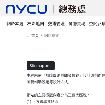
關於本處
校園地圖
交通管理
餐廳賣場
空間及
:::
:::
首頁
網站導覽
單位資訊
陽明校區校園地圖
光復及博愛校區停車識別證
餐廳賣場
空間及場地租借管理
財物管理
電子公文系統
電話服務
借用資訊
所得稅與補充保費
會館申請
科研採購及創新條例採購公
防空避難室
公文簽核及檔案管理系統
溫室氣體碳盤查
其他法規
常設委員會
陽明校區停車區域
停車識別證(光復及博
法令規章
法令規章
法令規章
郵件查詢
法令規章
法令規章
出納與薪資
職務宿舍申請
共同供應契約採購
公共責任保險
財物管理系統
綠色採購
其他表單
申請流程
告
處本部
委員會委員名單
公共責任保險
法令規章
表單下載
文書組
總務會議
火險
法令規章
歷史案件
雲端能源管理系統(EMS)
減碳運輸工具
表單下載
採購作業流程(SOP)
能源管理
降低碳排及空氣污染
Sitemap.xml
事務一組
總務會議(原交通大學
本網站依『無障礙網頁開發規範』設計原則而建置，遵循無障
法令規章
事務二組
總務會議(原陽明大學
校園犬貓
韌性校園
瀏覽輔助設定等設計方式。
校園樹木及棲地健康盤點計
陽明校區113年樹木
表單下載
畫
出納一組
康盤點成果
校園交通管理委員會(
陽明校區山坡地邊坡
網站的主要樣版內容分為三個大區塊：
出納二組
校園交通管理委員會(
(1) 上方選單連結區
校園機電設施汰換