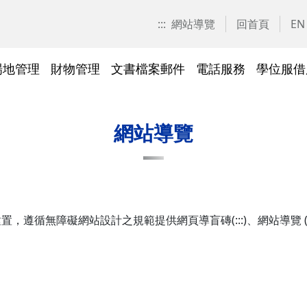
:::
網站導覽
回首頁
EN
場地管理
財物管理
文書檔案郵件
電話服務
學位服借
愛校區)
技工工友專區
交大校區校園地圖
停車識別證(陽明校區)
表單下載
常見問答
表單下載
文件傳遞追蹤系統
表單下載
表單下載
法令規章
法令規章
其他採購資訊
校園戶外緊急求救鈴
繳費平臺及薪資統一造冊系
投資永續，善盡大學社會責
其他問答
聯絡我們
交大校區
校區接駁
常見問答
常見問答
文檔管理
常見問答
常見問答
表單下載
表單下載
採購作業
門禁管理
出納收支
綠色飲食
網站導覽
統
任
法令規章
常見問答
表單下載
常見問答
法令規章
廢棄物及回收物
表單下載
節能減碳
)
常見問答
礙網站設計之規範提供網頁導盲磚(:::)、網站導覽 (Site Navi
)
法令規章
表單下載
及棲地健
陽明校區114年校園動植物生
交大校區)
物多樣性調查結果
整治
陽明校區)