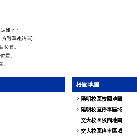
光復校區)
陽明校區)
校區)
設定如下：
安全檢查
+u-上方選單連結區)
校區)
目位置。
單位置。
置。
委員會
校園地圖
陽明校區校園地圖
陽明校區停車區域
交大校區校園地圖
交大校區停車區域