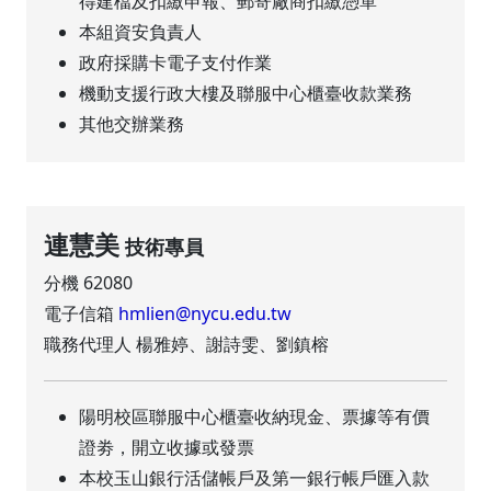
得建檔及扣繳申報、郵寄廠商扣繳憑單
本組資安負責人
政府採購卡電子支付作業
機動支援行政大樓及聯服中心櫃臺收款業務
其他交辦業務
連慧美
技術專員
分機 62080
電子信箱
hmlien@nycu.edu.tw
職務代理人 楊雅婷、謝詩雯、劉鎮榕
陽明校區聯服中心櫃臺收納現金、票據等有價
證劵，開立收據或發票
本校玉山銀行活儲帳戶及第一銀行帳戶匯入款