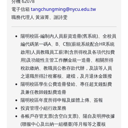
分機 62078
電子信箱
tangchungming@nycu.edu.tw
職務代理人 黃淑菁、謝詩雯
陽明校區-編制內人員薪資造冊(舊系統)、全校員
編代碼第一碼A、B、C類(薪統系統配合HR系統
啟用)人員教職員工薪津(含所得稅及各項代扣費
用)及功能性主管工作酬金統一造冊、相關所得
稅款繳納、教職員公教存款代辦，及該等人員
之退職所得計稅審核、建檔，及月退休金匯撥
陽明校區學生公費造冊發給、專任超支鐘點費
及兼任教師鐘點費造冊
陽明校區年度所得申報及媒體上傳、簽報
投資管理小組行政業務
各帳戶存管支票(含空白支票)、陽自及明押收據
(聯服中心及出納一組櫃臺)等月報等之覆核