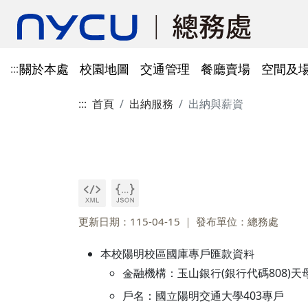
關於本處
校園地圖
交通管理
餐廳賣場
空間及
:::
:::
首頁
出納服務
出納與薪資
單位資訊
陽明校區校園地圖
光復及博愛校區停車識別證
餐廳賣場
空間及場地租借管理
財物管理
電子公文系統
電話服務
借用資訊
所得稅與補充保費
會館申請
科研採購及創新條例採購公
防空避難室
公文簽核及檔案管理系統
溫室氣體碳盤查
其他法規
常設委員會
陽明校區停車區域
停車識別證(光復及博
法令規章
法令規章
法令規章
郵件查詢
法令規章
法令規章
出納與薪資
職務宿舍申請
共同供應契約採購
公共責任保險
財物管理系統
綠色採購
其他表單
申請流程
告
處本部
委員會委員名單
公共責任保險
法令規章
表單下載
文書組
總務會議
火險
法令規章
歷史案件
雲端能源管理系統(EMS)
減碳運輸工具
表單下載
採購作業流程(SOP)
能源管理
降低碳排及空氣污染
事務一組
總務會議(原交通大學
更新日期：115-04-15
發布單位：總務處
法令規章
事務二組
總務會議(原陽明大學
校園犬貓
韌性校園
校園樹木及棲地健康盤點計
陽明校區113年樹木
表單下載
本校陽明校區國庫專戶匯款資料
畫
出納一組
康盤點成果
校園交通管理委員會(
金融機構：玉山銀行(銀行代碼808)天母
陽明校區山坡地邊坡
出納二組
校園交通管理委員會(
戶名：國立陽明交通大學403專戶
校園機電設施汰換