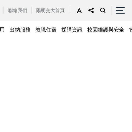
聯絡我們
陽明交大首頁
用
出納服務
教職住宿
採購資訊
校園維護與安全
停車區域
車
帳務系統
隱私權及安全政策
公務車調派
檔案應用
常見問答
常見問答
常用簽呈範本
故障報修
採購招標管理系統
廢品再利用
常見問答
綠建築標章
常見問答