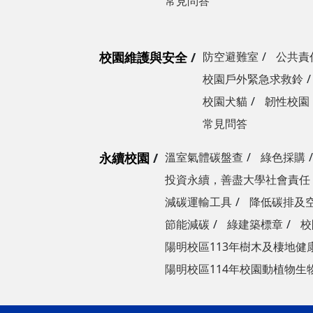
常見問答
校園維護與安全
防空避難室
公共責
校園戶外緊急求救鈴
校園犬貓
韌性校園
常見問答
永續校園
溫室氣體碳盤查
綠色採購
投資永續，善盡大學社會責任
減碳運輸工具
降低碳排及
節能減碳
綠建築標章
校
陽明校區113年樹木及棲地健
陽明校區114年校園動植物生