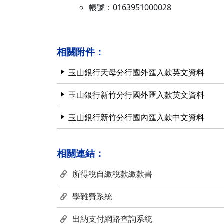
營繕一組
職務宿舍管理委員會(
帳號：0163951000028
微電網規劃
營繕二組
職務宿舍管理委員會(
博愛校區防洪與排水
經營管理一組
餐飲管理委員會(光復
相關附件：
校園公共設施監測與
經營管理二組
餐飲管理委員會(陽明
玉山銀行天母分行國外匯入款英文資料
落實校園防災宣導
採購組
節約能源推動委員會
玉山銀行新竹分行國外匯入款英文資料
勞務策進委員會
玉山銀行新竹分行國內匯入款中文資料
勞工退休準備金監督
相關連結：
無公職人員利益衝突迴避法
所得稅自繳稅款繳款書
身分關係公開專區
學雜費系統
出納支付網路查詢系統