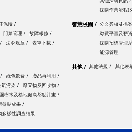
其他採購資訊
採購作業流程(S
任保險
智慧校園
公文簽核及檔
門禁管理
故障報修
繳費平臺及薪
法令規章
表單下載
採購招標管理
能源管理
其他
其他法規
其他表
綠色飲食
廢品再利用
空氣污染
廢棄物及回收物
園樹木及棲地健康盤點計畫
康盤點成果
物多樣性調查結果