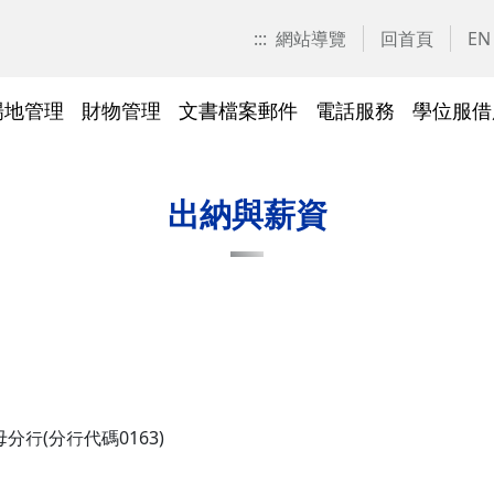
:::
網站導覽
回首頁
EN
場地管理
財物管理
文書檔案郵件
電話服務
學位服借
愛校區)
技工工友專區
交大校區校園地圖
停車識別證(陽明校區)
表單下載
常見問答
表單下載
文件傳遞追蹤系統
表單下載
表單下載
法令規章
法令規章
其他採購資訊
校園戶外緊急求救鈴
繳費平臺及薪資統一造冊系
投資永續，善盡大學社會責
其他問答
聯絡我們
交大校區
校區接駁
常見問答
常見問答
文檔管理
常見問答
常見問答
表單下載
表單下載
採購作業
門禁管理
出納收支
綠色飲食
出納與薪資
統
任
法令規章
常見問答
表單下載
常見問答
法令規章
廢棄物及回收物
表單下載
節能減碳
)
常見問答
)
法令規章
表單下載
及棲地健
陽明校區114年校園動植物生
交大校區)
物多樣性調查結果
分行(分行代碼0163)
整治
陽明校區)