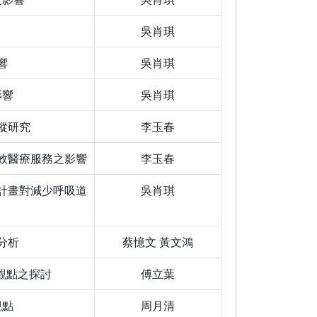
吳肖琪
響
吳肖琪
影響
吳肖琪
蹤研究
李玉春
效醫療服務之影響
李玉春
計畫對減少呼吸道
吳肖琪
分析
蔡憶文 黃文鴻
觀點之探討
傅立葉
觀點
周月清