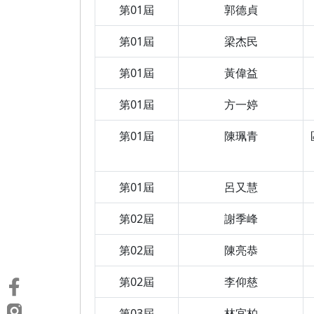
第01屆
郭德貞
第01屆
梁杰民
第01屆
黃偉益
第01屆
方一婷
第01屆
陳珮青
第01屆
呂又慧
第02屆
謝季峰
第02屆
陳亮恭
第02屆
李仰慈
第03屆
林宜柏