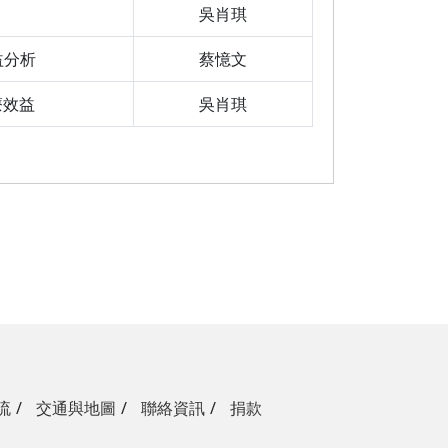
吳肖琪
益分析
蔡憶文
療效益
吳肖琪
流
交通與地圖
聯絡資訊
捐款