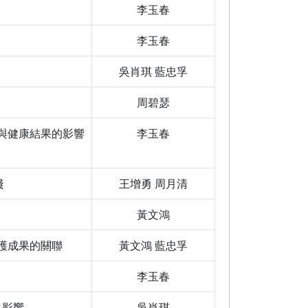
李玉春
李玉春
吳肖琪 藍忠孚
周碧瑟
與健康結果的影響
李玉春
踐
王增勇 周月清
黃文鴻
護成果的關聯
黃文鴻 藍忠孚
李玉春
之影響
吳肖琪