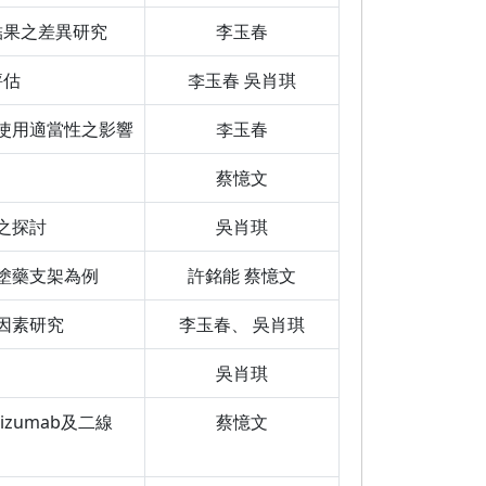
結果之差異研究
李玉春
評估
李玉春 吳肖琪
使用適當性之影響
李玉春
蔡憶文
之探討
吳肖琪
塗藥支架為例
許銘能 蔡憶文
因素研究
李玉春、 吳肖琪
吳肖琪
zumab及二線
蔡憶文