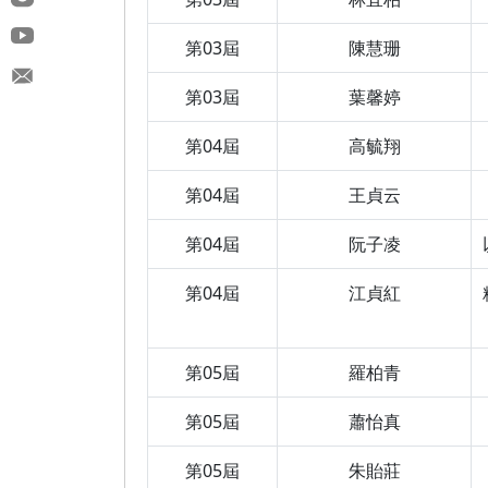
第03屆
陳慧珊
第03屆
葉馨婷
第04屆
高毓翔
第04屆
王貞云
第04屆
阮子凌
第04屆
江貞紅
第05屆
羅柏青
第05屆
蕭怡真
第05屆
朱貽莊