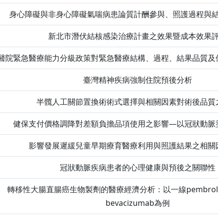
身心障礙與非身心障礙氣喘病患論質計酬參與、照護過程與
新北市潛伏結核感染治療計畫之效果暨成本效果
醫院緊急醫療能力分級政策對緊急醫療結構、過程、結果品質及
臺灣精神疾病強制住院預後分析
半髖人工關節置換術術式選擇與相關因素對術後品質
健保支付價格調降對差額負擔品項使用之影響—以冠狀動脈
影響發展遲緩兒童早期療育醫療利用與照護結果之相關
冠狀動脈疾病患者的心理健康與預後之關聯性
轉移性大腸直腸癌生物製劑的醫療經濟分析：以一線pembroli
bevacizumab為例