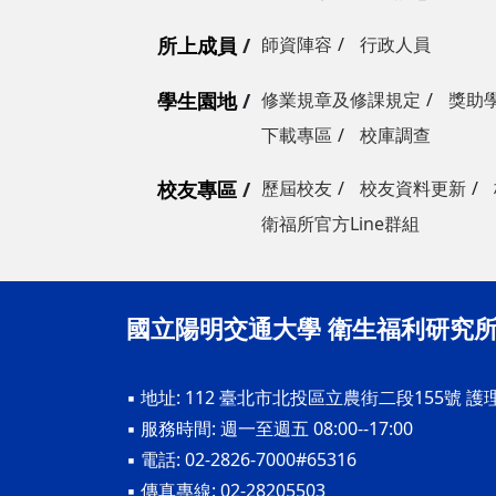
所上成員
師資陣容
行政人員
學生園地
修業規章及修課規定
獎助
下載專區
校庫調查
校友專區
歷屆校友
校友資料更新
衛福所官方Line群組
國立陽明交通大學 衛生福利研究
▪ 地址: 112 臺北市北投區立農街二段155號 護
▪ 服務時間: 週一至週五 08:00--17:00
▪ 電話: 02-2826-7000#65316
▪ 傳真專線: 02-28205503