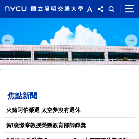
:::
:::
焦點新聞
火箭阿伯榮退 太空夢沒有退休
賀!凌憬峯教授榮獲教育部師鐸獎