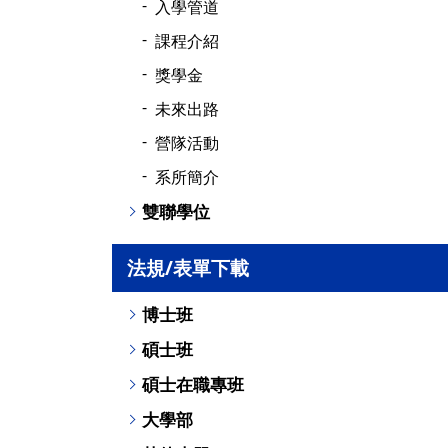
入學管道
課程介紹
獎學金
未來出路
營隊活動
系所簡介
雙聯學位
法規/表單下載
博士班
碩士班
碩士在職專班
大學部